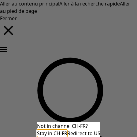
Aller au contenu principal
Aller à la recherche rapide
Aller
au pied de page
Fermer
Nouveautés : la collection d'automne haute en couleur de Gudrun »
Not in channel CH-FR?
Stay in CH-FR
Redirect to US