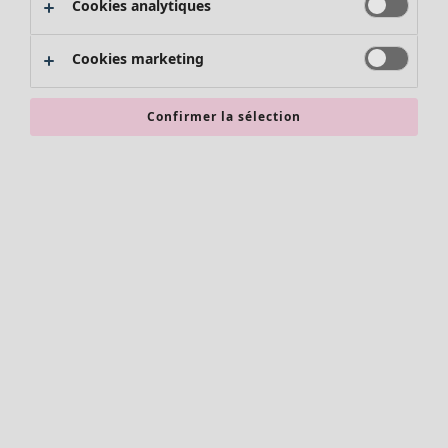
Cookies analytiques
Promos SOLDES
Les promos de Gudrun Sjödén
Cookies marketing
Nouvel arrivage
Bonnes affaires en soldes - jusqu'à -70
Confirmer la sélection