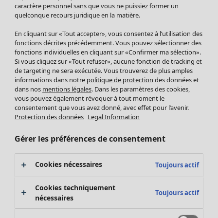
Pantalon
caractère personnel sans que vous ne puissiez former un
quelconque recours juridique en la matière.
Jupes
Manteaux & vestes
En cliquant sur «Tout accepter», vous consentez à l’utilisation des
Leggings et collants
fonctions décrites précédemment. Vous pouvez sélectionner des
Accessoires
fonctions individuelles en cliquant sur «Confirmer ma sélection».
Si vous cliquez sur «Tout refuser», aucune fonction de tracking et
Chaussures
de targeting ne sera exécutée. Vous trouverez de plus amples
Vêtements de bain
Soldes Mobilier
informations dans notre
politique de protection
des données et
Basics
Bonnes affaires déco
dans nos
mentions légales
. Dans les paramètres des cookies,
Décoration
vous pouvez également révoquer à tout moment le
consentement que vous avez donné, avec effet pour l’avenir.
Textiles
Protection des données
Legal Information
Tapis
Éponge
Gérer les préférences de consentement
Cookies nécessaires
Toujours actif
Cookies techniquement
Toujours actif
nécessaires