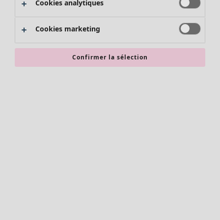
Cookies analytiques
Promos SOLDES
Les promos de Gudrun Sjödén
Cookies marketing
Nouvel arrivage
Bonnes affaires en soldes - jusqu'à -70
Confirmer la sélection