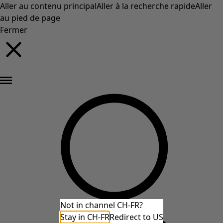
Aller au contenu principal
Aller à la recherche rapide
Aller
au pied de page
Fermer
Nouveautés : la collection d'automne haute en couleur de Gudrun »
Not in channel CH-FR?
Stay in CH-FR
Redirect to US