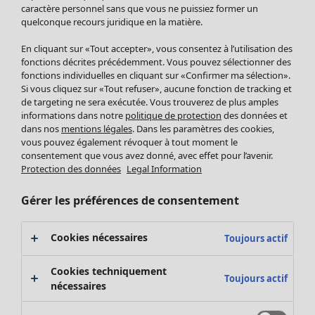
Pantalon
caractère personnel sans que vous ne puissiez former un
quelconque recours juridique en la matière.
Jupes
Manteaux & vestes
En cliquant sur «Tout accepter», vous consentez à l’utilisation des
Leggings et collants
fonctions décrites précédemment. Vous pouvez sélectionner des
Accessoires
fonctions individuelles en cliquant sur «Confirmer ma sélection».
Si vous cliquez sur «Tout refuser», aucune fonction de tracking et
Chaussures
de targeting ne sera exécutée. Vous trouverez de plus amples
Vêtements de bain
Soldes Mobilier
informations dans notre
politique de protection
des données et
Basics
Bonnes affaires déco
dans nos
mentions légales
. Dans les paramètres des cookies,
Décoration
vous pouvez également révoquer à tout moment le
consentement que vous avez donné, avec effet pour l’avenir.
Textiles
Protection des données
Legal Information
Tapis
Éponge
Gérer les préférences de consentement
Cookies nécessaires
Toujours actif
Cookies techniquement
Toujours actif
nécessaires