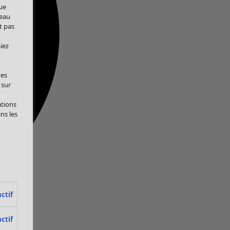
ue
veau
t pas
iez
tes
 sur
ations
ans les
ctif
ctif