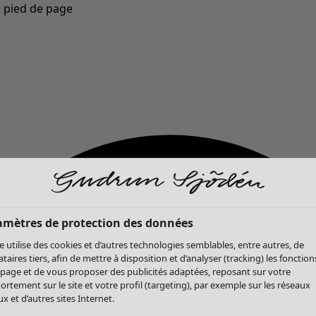
u pied de page
Nouveautés : la collection d'automne haute en couleur de Gudrun »
amètres de protection des données
te utilise des cookies et d’autres technologies semblables, entre autres, de
ataires tiers, afin de mettre à disposition et d’analyser (tracking) les fonction
 page et de vous proposer des publicités adaptées, reposant sur votre
rtement sur le site et votre profil (targeting), par exemple sur les réseaux
x et d’autres sites Internet.