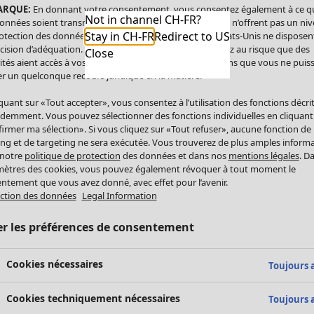
ARQUE:
En donnant votre consentement, vous consentez également à ce q
Not in channel CH-FR?
onnées soient transmises aux États-Unis. Les États-Unis n’offrent pas un ni
Stay in CH-FR
Redirect to US
otection des données comparable à celui de l’UE. Les États-Unis ne disposen
cision d’adéquation. Par conséquent, vous vous exposez au risque que des
Close
ités aient accès à vos données à caractère personnel sans que vous ne puiss
r un quelconque recours juridique en la matière.
iquant sur «Tout accepter», vous consentez à l’utilisation des fonctions décri
demment. Vous pouvez sélectionner des fonctions individuelles en cliquant
irmer ma sélection». Si vous cliquez sur «Tout refuser», aucune fonction de
ing et de targeting ne sera exécutée. Vous trouverez de plus amples inform
 notre
politique de protection
des données et dans nos
mentions légales
. D
ètres des cookies, vous pouvez également révoquer à tout moment le
ntement que vous avez donné, avec effet pour l’avenir.
ction des données
Legal Information
er les préférences de consentement
Cookies nécessaires
Toujours a
Cookies techniquement nécessaires
Toujours a