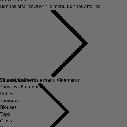
Bonnes affaires
Ouvrir le menu Bonnes affaires
Soldes Vêtements
Vêtements
Ouvrir le menu Vêtements
Tous les vêtements
Robes
Tuniques
Blouses
Tops
Gilets