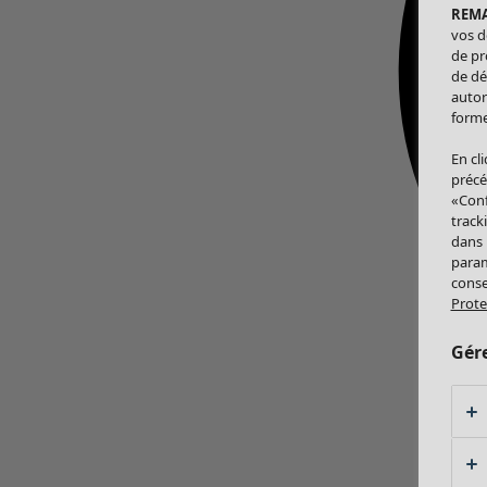
REM
vos d
de pr
de dé
autor
forme
En cl
précé
«Conf
track
dans
param
conse
Prote
Gér