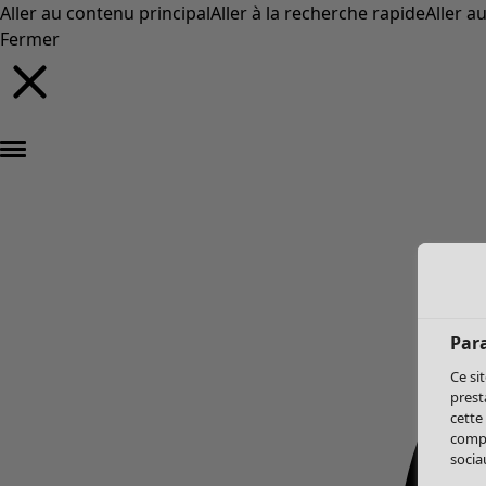
Aller au contenu principal
Aller à la recherche rapide
Aller a
Fermer
Par
Ce si
prest
cette
compo
sociau