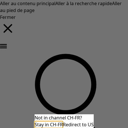
Aller au contenu principal
Aller à la recherche rapide
Aller
au pied de page
Fermer
Nouveautés : la collection d'automne haute en couleur de Gudrun »
Not in channel CH-FR?
Stay in CH-FR
Redirect to US