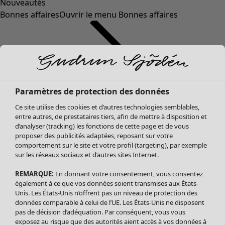
Nouveautés
Bonnes affaires
Ouvrir le menu Bonnes affaires
Paramètres de protection des données
Ce site utilise des cookies et d’autres technologies semblables,
entre autres, de prestataires tiers, afin de mettre à disposition et
d’analyser (tracking) les fonctions de cette page et de vous
proposer des publicités adaptées, reposant sur votre
Soldes Vêtements
Vêtements
Ouvrir le menu Vêtements
comportement sur le site et votre profil (targeting), par exemple
sur les réseaux sociaux et d’autres sites Internet.
Tous les vêtements
Robes
REMARQUE:
En donnant votre consentement, vous consentez
Tuniques
également à ce que vos données soient transmises aux États-
Blouses
Unis. Les États-Unis n’offrent pas un niveau de protection des
données comparable à celui de l’UE. Les États-Unis ne disposent
Tops
pas de décision d’adéquation. Par conséquent, vous vous
Gilets
exposez au risque que des autorités aient accès à vos données à