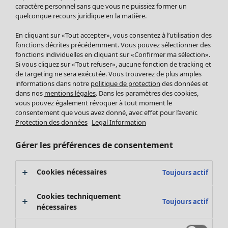
Pantalon
caractère personnel sans que vous ne puissiez former un
quelconque recours juridique en la matière.
Jupes
Manteaux & vestes
Vêtements
Maison
Ouvrir le menu Maison
En cliquant sur «Tout accepter», vous consentez à l’utilisation des
Leggings et collants
Nouveautés
fonctions décrites précédemment. Vous pouvez sélectionner des
Accessoires
fonctions individuelles en cliquant sur «Confirmer ma sélection».
Tous les vêtements
Si vous cliquez sur «Tout refuser», aucune fonction de tracking et
Chaussures
Robes
de targeting ne sera exécutée. Vous trouverez de plus amples
Vêtements de bain
Soldes Mobilier
Tuniques
informations dans notre
politique de protection
des données et
Basics
Bonnes affaires déco
dans nos
mentions légales
. Dans les paramètres des cookies,
Pulls
Décoration
vous pouvez également révoquer à tout moment le
Tops
consentement que vous avez donné, avec effet pour l’avenir.
Textiles
Pulls en tricot
Protection des données
Legal Information
Tapis
Gilets sans manches
Maison
Offres
Ouvrir le menu Offres
Éponge
Pantalons
Gérer les préférences de consentement
Nouveautés
Chemises et blouses
Voir toute la décoration
Gilets
Coussins
Cookies nécessaires
Toujours actif
Manteaux & vestes
Rideaux
Jupes
Tapis
Cookies techniquement
Toujours actif
Éponge
nécessaires
Céramique et verre