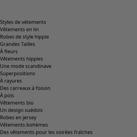
product.expandtoslider
+
1