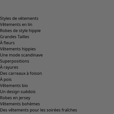
product.expandtoslider
+
1