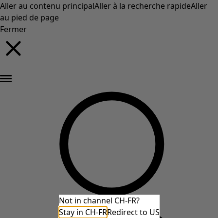
Aller au contenu principal
Aller à la recherche rapide
Aller
au pied de page
Fermer
Nouveautés : la collection d'automne haute en couleur de Gudrun »
Not in channel CH-FR?
Stay in CH-FR
Redirect to US