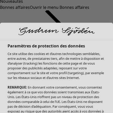
Nouveautés
Bonnes affaires
Ouvrir le menu Bonnes affaires
Paramètres de protection des données
Ce site utilise des cookies et d’autres technologies semblables,
entre autres, de prestataires tiers, afin de mettre à disposition et
d’analyser (tracking) les fonctions de cette page et de vous
proposer des publicités adaptées, reposant sur votre
Soldes Vêtements
Vêtements
Ouvrir le menu Vêtements
comportement sur le site et votre profil (targeting), par exemple
sur les réseaux sociaux et d’autres sites Internet.
Tous les vêtements
Robes
REMARQUE:
En donnant votre consentement, vous consentez
Tuniques
également à ce que vos données soient transmises aux États-
Blouses
Unis. Les États-Unis n’offrent pas un niveau de protection des
données comparable à celui de l’UE. Les États-Unis ne disposent
Tops
pas de décision d’adéquation. Par conséquent, vous vous
Gilets
exposez au risque que des autorités aient accès à vos données à