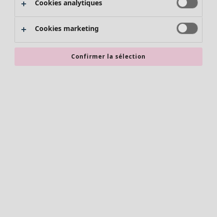
Cookies analytiques
Promos SOLDES
Les promos de Gudrun Sjödén
Cookies marketing
Nouvel arrivage
Bonnes affaires en soldes - jusqu'à -70
Confirmer la sélection