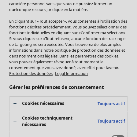
Pantalon
caractère personnel sans que vous ne puissiez former un
quelconque recours juridique en la matière.
Jupes
Manteaux & vestes
En cliquant sur «Tout accepter», vous consentez à l’utilisation des
Leggings et collants
fonctions décrites précédemment. Vous pouvez sélectionner des
Accessoires
fonctions individuelles en cliquant sur «Confirmer ma sélection».
Si vous cliquez sur «Tout refuser», aucune fonction de tracking et
Chaussures
de targeting ne sera exécutée. Vous trouverez de plus amples
Vêtements de bain
Soldes Mobilier
informations dans notre
politique de protection
des données et
Basics
Bonnes affaires déco
dans nos
mentions légales
. Dans les paramètres des cookies,
Décoration
vous pouvez également révoquer à tout moment le
consentement que vous avez donné, avec effet pour l’avenir.
Textiles
Protection des données
Legal Information
Tapis
Éponge
Gérer les préférences de consentement
Cookies nécessaires
Toujours actif
Cookies techniquement
Toujours actif
nécessaires