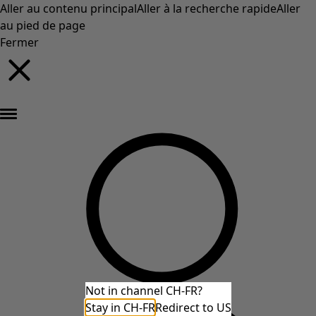
Aller au contenu principal
Aller à la recherche rapide
Aller
au pied de page
Fermer
Nouveautés : la collection d'automne haute en couleur de Gudrun »
Not in channel CH-FR?
Stay in CH-FR
Redirect to US