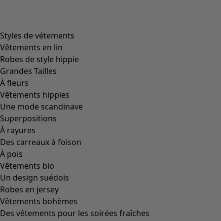
product.expandtoslider
+
2