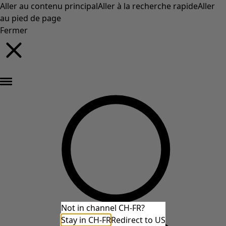
Aller au contenu principal
Aller à la recherche rapide
Aller
au pied de page
Fermer
Nouveautés : la collection d'automne haute en couleur de Gudrun »
Not in channel CH-FR?
Stay in CH-FR
Redirect to US