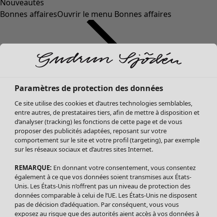
Nouveautés
Bonnes affaires
Ouvrir le menu Bonnes affaires
Paramètres de protection des données
Ce site utilise des cookies et d’autres technologies semblables,
entre autres, de prestataires tiers, afin de mettre à disposition et
d’analyser (tracking) les fonctions de cette page et de vous
proposer des publicités adaptées, reposant sur votre
Soldes Vêtements
Vêtements
Ouvrir le menu Vêtements
comportement sur le site et votre profil (targeting), par exemple
sur les réseaux sociaux et d’autres sites Internet.
Tous les vêtements
Robes
REMARQUE:
En donnant votre consentement, vous consentez
Tuniques
également à ce que vos données soient transmises aux États-
Blouses
Unis. Les États-Unis n’offrent pas un niveau de protection des
données comparable à celui de l’UE. Les États-Unis ne disposent
Tops
pas de décision d’adéquation. Par conséquent, vous vous
Gilets
exposez au risque que des autorités aient accès à vos données à