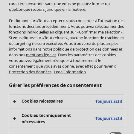
Pantalon
caractère personnel sans que vous ne puissiez former un
quelconque recours juridique en la matière.
Jupes
Manteaux & vestes
Vêtements
Maison
Ouvrir le menu Maison
En cliquant sur «Tout accepter», vous consentez à l’utilisation des
Leggings et collants
Nouveautés
fonctions décrites précédemment. Vous pouvez sélectionner des
Accessoires
fonctions individuelles en cliquant sur «Confirmer ma sélection».
Tous les vêtements
Si vous cliquez sur «Tout refuser», aucune fonction de tracking et
Chaussures
Robes
de targeting ne sera exécutée. Vous trouverez de plus amples
Vêtements de bain
Soldes Mobilier
Tuniques
informations dans notre
politique de protection
des données et
Basics
Bonnes affaires déco
dans nos
mentions légales
. Dans les paramètres des cookies,
Pulls
Décoration
vous pouvez également révoquer à tout moment le
Tops
consentement que vous avez donné, avec effet pour l’avenir.
Textiles
Pulls en tricot
Protection des données
Legal Information
Tapis
Gilets sans manches
Maison
Offres
Ouvrir le menu Offres
Éponge
Pantalons
Gérer les préférences de consentement
Nouveautés
Chemises et blouses
Voir toute la décoration
Gilets
Coussins
Cookies nécessaires
Toujours actif
Manteaux & vestes
Rideaux
Jupes
Tapis
Cookies techniquement
Toujours actif
Éponge
nécessaires
Céramique et verre