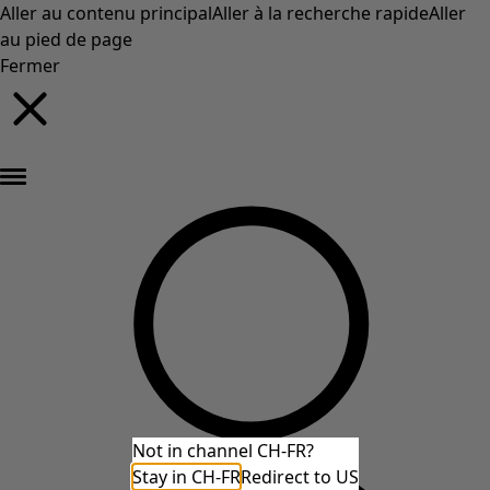
Aller au contenu principal
Aller à la recherche rapide
Aller
au pied de page
Fermer
Nouveautés : la collection d'automne haute en couleur de Gudrun »
Not in channel CH-FR?
Stay in CH-FR
Redirect to US