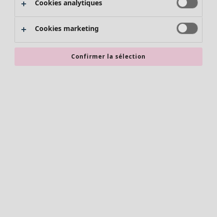
Cookies analytiques
Promos SOLDES
Les promos de Gudrun Sjödén
Cookies marketing
Nouvel arrivage
Bonnes affaires en soldes - jusqu'à -70
Confirmer la sélection