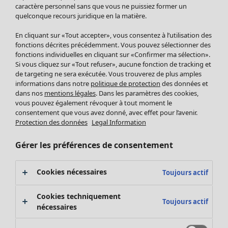
Pantalon
caractère personnel sans que vous ne puissiez former un
quelconque recours juridique en la matière.
Jupes
Manteaux & vestes
En cliquant sur «Tout accepter», vous consentez à l’utilisation des
Leggings et collants
fonctions décrites précédemment. Vous pouvez sélectionner des
Accessoires
fonctions individuelles en cliquant sur «Confirmer ma sélection».
Si vous cliquez sur «Tout refuser», aucune fonction de tracking et
Chaussures
de targeting ne sera exécutée. Vous trouverez de plus amples
Vêtements de bain
Soldes Mobilier
informations dans notre
politique de protection
des données et
Basics
Bonnes affaires déco
dans nos
mentions légales
. Dans les paramètres des cookies,
Décoration
vous pouvez également révoquer à tout moment le
consentement que vous avez donné, avec effet pour l’avenir.
Textiles
Protection des données
Legal Information
Tapis
Éponge
Gérer les préférences de consentement
Cookies nécessaires
Toujours actif
Cookies techniquement
Toujours actif
nécessaires