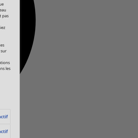
ue
veau
t pas
iez
tes
 sur
ations
ans les
ctif
ctif