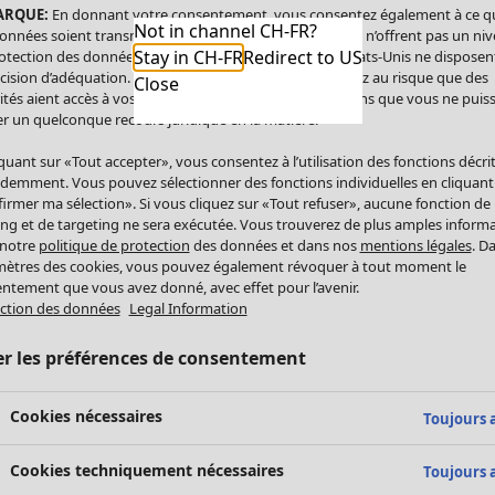
ARQUE:
En donnant votre consentement, vous consentez également à ce q
Not in channel CH-FR?
onnées soient transmises aux États-Unis. Les États-Unis n’offrent pas un ni
Stay in CH-FR
Redirect to US
otection des données comparable à celui de l’UE. Les États-Unis ne disposen
cision d’adéquation. Par conséquent, vous vous exposez au risque que des
Close
ités aient accès à vos données à caractère personnel sans que vous ne puiss
r un quelconque recours juridique en la matière.
iquant sur «Tout accepter», vous consentez à l’utilisation des fonctions décri
demment. Vous pouvez sélectionner des fonctions individuelles en cliquant
irmer ma sélection». Si vous cliquez sur «Tout refuser», aucune fonction de
ing et de targeting ne sera exécutée. Vous trouverez de plus amples inform
 notre
politique de protection
des données et dans nos
mentions légales
. D
ètres des cookies, vous pouvez également révoquer à tout moment le
ntement que vous avez donné, avec effet pour l’avenir.
ction des données
Legal Information
er les préférences de consentement
Cookies nécessaires
Toujours a
Cookies techniquement nécessaires
Toujours a