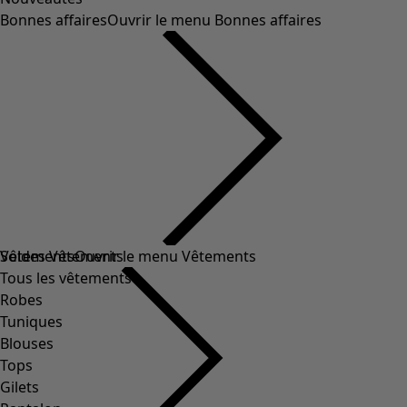
Bonnes affaires
Ouvrir le menu Bonnes affaires
Soldes Vêtements
Vêtements
Ouvrir le menu Vêtements
Tous les vêtements
Robes
Tuniques
Blouses
Tops
Gilets