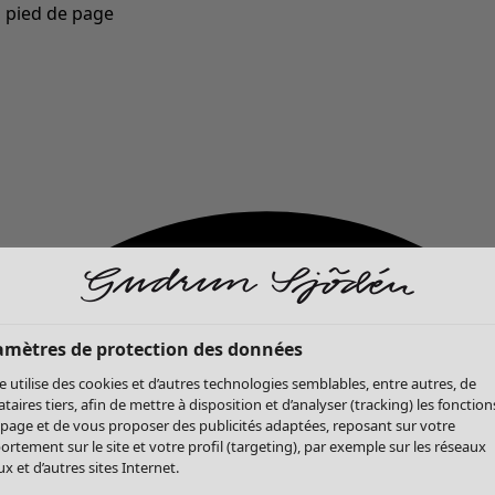
u pied de page
Nouveautés : la collection d'automne haute en couleur de Gudrun »
amètres de protection des données
te utilise des cookies et d’autres technologies semblables, entre autres, de
ataires tiers, afin de mettre à disposition et d’analyser (tracking) les fonction
 page et de vous proposer des publicités adaptées, reposant sur votre
rtement sur le site et votre profil (targeting), par exemple sur les réseaux
x et d’autres sites Internet.