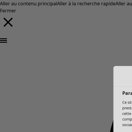
Aller au contenu principal
Aller à la recherche rapide
Aller a
Fermer
Par
Ce si
prest
cette
compo
sociau