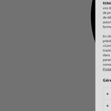
REM
vos d
de pr
de dé
autor
forme
En cl
précé
«Conf
track
dans
param
conse
Prote
Gér