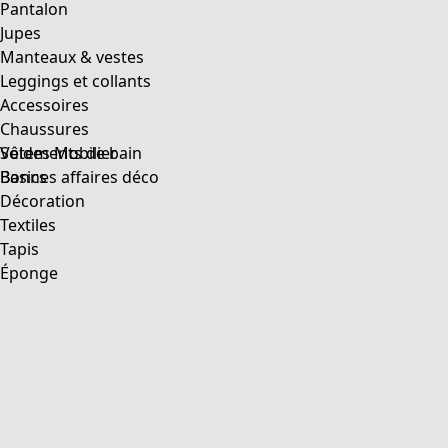
Pantalon
Jupes
Manteaux & vestes
Leggings et collants
Accessoires
Chaussures
Vêtements de bain
Soldes Mobilier
Basics
Bonnes affaires déco
Décoration
Textiles
Tapis
Éponge