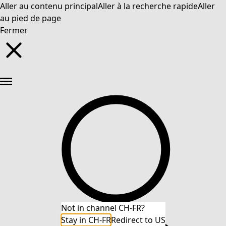
Aller au contenu principal
Aller à la recherche rapide
Aller
au pied de page
Fermer
Nouveautés : la collection d'automne haute en couleur de Gudrun »
Not in channel CH-FR?
Stay in CH-FR
Redirect to US