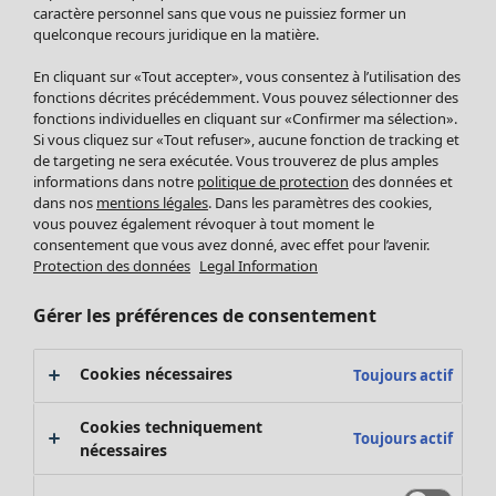
Pantalon
caractère personnel sans que vous ne puissiez former un
quelconque recours juridique en la matière.
Jupes
Manteaux & vestes
En cliquant sur «Tout accepter», vous consentez à l’utilisation des
Leggings et collants
fonctions décrites précédemment. Vous pouvez sélectionner des
Accessoires
fonctions individuelles en cliquant sur «Confirmer ma sélection».
Si vous cliquez sur «Tout refuser», aucune fonction de tracking et
Chaussures
de targeting ne sera exécutée. Vous trouverez de plus amples
Vêtements de bain
Soldes Mobilier
informations dans notre
politique de protection
des données et
Basics
Bonnes affaires déco
dans nos
mentions légales
. Dans les paramètres des cookies,
Décoration
vous pouvez également révoquer à tout moment le
consentement que vous avez donné, avec effet pour l’avenir.
Textiles
Protection des données
Legal Information
Tapis
Éponge
Gérer les préférences de consentement
Cookies nécessaires
Toujours actif
Cookies techniquement
Toujours actif
nécessaires