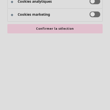
Cookies analytiques
Promos SOLDES
Les promos de Gudrun Sjödén
Cookies marketing
Nouvel arrivage
Bonnes affaires en soldes - jusqu'à -70
Confirmer la sélection