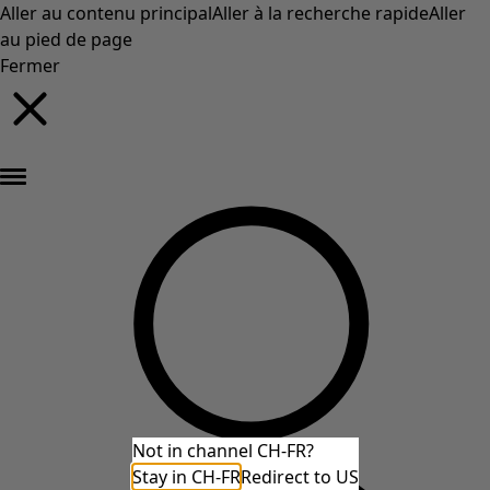
Aller au contenu principal
Aller à la recherche rapide
Aller
au pied de page
Fermer
Nouveautés : la collection d'automne haute en couleur de Gudrun »
Not in channel CH-FR?
Stay in CH-FR
Redirect to US