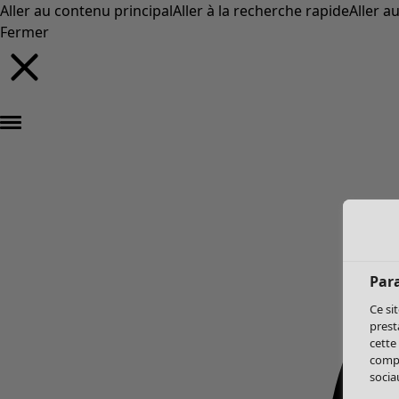
Aller au contenu principal
Aller à la recherche rapide
Aller a
Fermer
Par
Ce si
prest
cette
compo
sociau