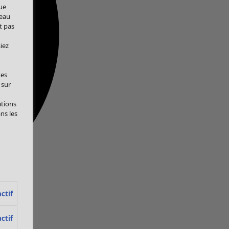
ue
veau
t pas
iez
tes
 sur
ations
ans les
ctif
ctif