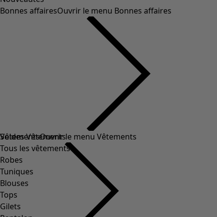
Bonnes affaires
Ouvrir le menu Bonnes affaires
Soldes Vêtements
Vêtements
Ouvrir le menu Vêtements
Tous les vêtements
Robes
Tuniques
Blouses
Tops
Gilets