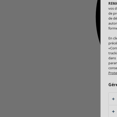
REM
vos d
de pr
de dé
autor
forme
En cl
précé
«Conf
track
dans
param
conse
Prote
Gér