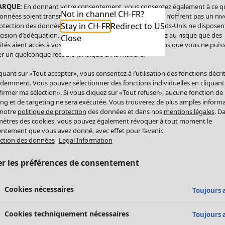
ARQUE:
En donnant votre consentement, vous consentez également à ce q
Not in channel CH-FR?
onnées soient transmises aux États-Unis. Les États-Unis n’offrent pas un ni
Stay in CH-FR
Redirect to US
otection des données comparable à celui de l’UE. Les États-Unis ne disposen
cision d’adéquation. Par conséquent, vous vous exposez au risque que des
Close
ités aient accès à vos données à caractère personnel sans que vous ne puiss
r un quelconque recours juridique en la matière.
iquant sur «Tout accepter», vous consentez à l’utilisation des fonctions décri
demment. Vous pouvez sélectionner des fonctions individuelles en cliquant
irmer ma sélection». Si vous cliquez sur «Tout refuser», aucune fonction de
ing et de targeting ne sera exécutée. Vous trouverez de plus amples inform
 notre
politique de protection
des données et dans nos
mentions légales
. D
ètres des cookies, vous pouvez également révoquer à tout moment le
ntement que vous avez donné, avec effet pour l’avenir.
ction des données
Legal Information
er les préférences de consentement
Cookies nécessaires
Toujours a
Cookies techniquement nécessaires
Toujours a