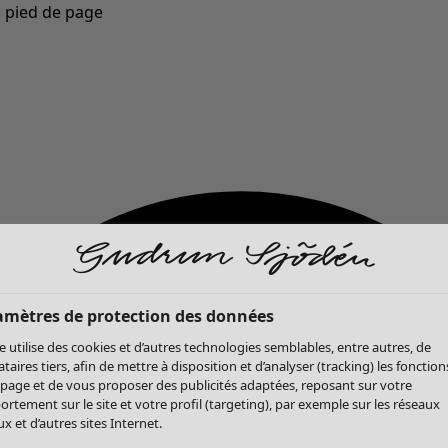
u pied de page
Nouveautés : la collection d'automne haute en couleur de Gudrun »
amètres de protection des données
te utilise des cookies et d’autres technologies semblables, entre autres, de
ataires tiers, afin de mettre à disposition et d’analyser (tracking) les fonction
 page et de vous proposer des publicités adaptées, reposant sur votre
rtement sur le site et votre profil (targeting), par exemple sur les réseaux
x et d’autres sites Internet.