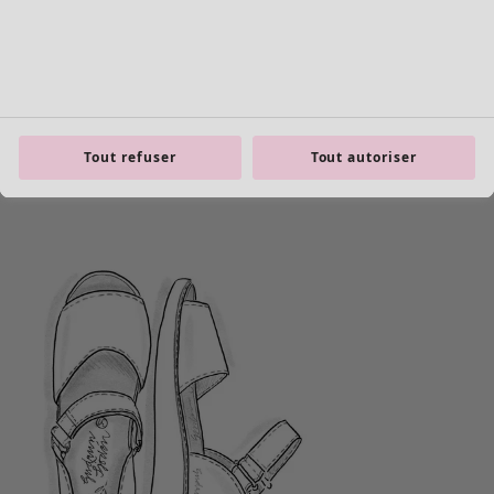
product.expandtoslider
Tout refuser
Tout autoriser