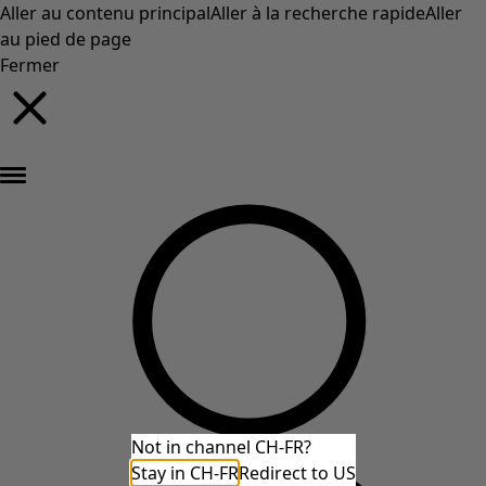
Aller au contenu principal
Aller à la recherche rapide
Aller
au pied de page
Fermer
Nouveautés : la collection d'automne haute en couleur de Gudrun »
Not in channel CH-FR?
Stay in CH-FR
Redirect to US