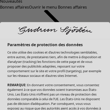
Nouveautés
Bonnes affaires
Ouvrir le menu Bonnes affaires
Paramètres de protection des données
Ce site utilise des cookies et d’autres technologies semblables,
entre autres, de prestataires tiers, afin de mettre à disposition et
d’analyser (tracking) les fonctions de cette page et de vous
proposer des publicités adaptées, reposant sur votre
Soldes Vêtements
Vêtements
Ouvrir le menu Vêtements
comportement sur le site et votre profil (targeting), par exemple
sur les réseaux sociaux et d’autres sites Internet.
Tous les vêtements
Robes
REMARQUE:
En donnant votre consentement, vous consentez
Tuniques
également à ce que vos données soient transmises aux États-
Blouses
Unis. Les États-Unis n’offrent pas un niveau de protection des
données comparable à celui de l’UE. Les États-Unis ne disposent
Tops
pas de décision d’adéquation. Par conséquent, vous vous
Gilets
exposez au risque que des autorités aient accès à vos données à