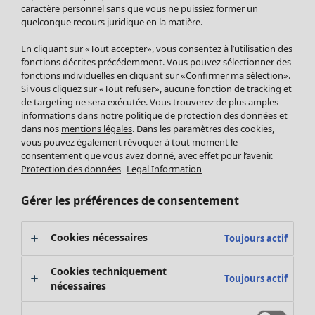
Pantalon
caractère personnel sans que vous ne puissiez former un
quelconque recours juridique en la matière.
Jupes
Manteaux & vestes
Vêtements
Maison
Ouvrir le menu Maison
En cliquant sur «Tout accepter», vous consentez à l’utilisation des
Leggings et collants
Nouveautés
fonctions décrites précédemment. Vous pouvez sélectionner des
Accessoires
fonctions individuelles en cliquant sur «Confirmer ma sélection».
Tous les vêtements
Si vous cliquez sur «Tout refuser», aucune fonction de tracking et
Chaussures
Robes
de targeting ne sera exécutée. Vous trouverez de plus amples
Vêtements de bain
Soldes Mobilier
Tuniques
informations dans notre
politique de protection
des données et
Basics
Bonnes affaires déco
dans nos
mentions légales
. Dans les paramètres des cookies,
Pulls
Décoration
vous pouvez également révoquer à tout moment le
Tops
consentement que vous avez donné, avec effet pour l’avenir.
Textiles
Pulls en tricot
Protection des données
Legal Information
Tapis
Gilets sans manches
Maison
Offres
Ouvrir le menu Offres
Éponge
Pantalons
Gérer les préférences de consentement
Nouveautés
Chemises et blouses
Voir toute la décoration
Gilets
Coussins
Cookies nécessaires
Toujours actif
Manteaux & vestes
Rideaux
Jupes
Tapis
Cookies techniquement
Toujours actif
Cartes cadeaux
Éponge
nécessaires
Céramique et verre