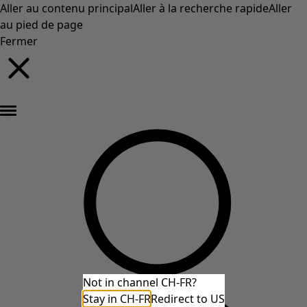
Aller au contenu principal
Aller à la recherche rapide
Aller
au pied de page
Fermer
Nouveautés : la collection d'automne haute en couleur de Gudrun »
Not in channel CH-FR?
Stay in CH-FR
Redirect to US