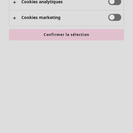
Cookies analytiques
Promos SOLDES
Les promos de Gudrun Sjödén
Cookies marketing
Nouvel arrivage
Bonnes affaires en soldes - jusqu'à -70
Confirmer la sélection