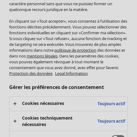
Pantalon
caractère personnel sans que vous ne puissiez former un
quelconque recours juridique en la matière.
Jupes
Manteaux & vestes
En cliquant sur «Tout accepter», vous consentez à l’utilisation des
Leggings et collants
fonctions décrites précédemment. Vous pouvez sélectionner des
Accessoires
fonctions individuelles en cliquant sur «Confirmer ma sélection».
Si vous cliquez sur «Tout refuser», aucune fonction de tracking et
Chaussures
de targeting ne sera exécutée. Vous trouverez de plus amples
Vêtements de bain
Soldes Mobilier
informations dans notre
politique de protection
des données et
Basics
Bonnes affaires déco
dans nos
mentions légales
. Dans les paramètres des cookies,
Décoration
vous pouvez également révoquer à tout moment le
consentement que vous avez donné, avec effet pour l’avenir.
Textiles
Protection des données
Legal Information
Tapis
Éponge
Gérer les préférences de consentement
Cookies nécessaires
Toujours actif
Cookies techniquement
Toujours actif
nécessaires