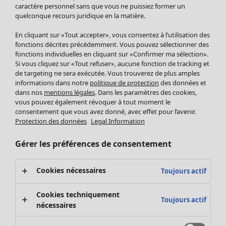
Pantalon
caractère personnel sans que vous ne puissiez former un
quelconque recours juridique en la matière.
Jupes
Manteaux & vestes
En cliquant sur «Tout accepter», vous consentez à l’utilisation des
Leggings et collants
fonctions décrites précédemment. Vous pouvez sélectionner des
Accessoires
fonctions individuelles en cliquant sur «Confirmer ma sélection».
Si vous cliquez sur «Tout refuser», aucune fonction de tracking et
Chaussures
de targeting ne sera exécutée. Vous trouverez de plus amples
Vêtements de bain
Soldes Mobilier
informations dans notre
politique de protection
des données et
Basics
Bonnes affaires déco
dans nos
mentions légales
. Dans les paramètres des cookies,
Décoration
vous pouvez également révoquer à tout moment le
consentement que vous avez donné, avec effet pour l’avenir.
Textiles
Protection des données
Legal Information
Tapis
Éponge
Gérer les préférences de consentement
Cookies nécessaires
Toujours actif
Cookies techniquement
Toujours actif
nécessaires