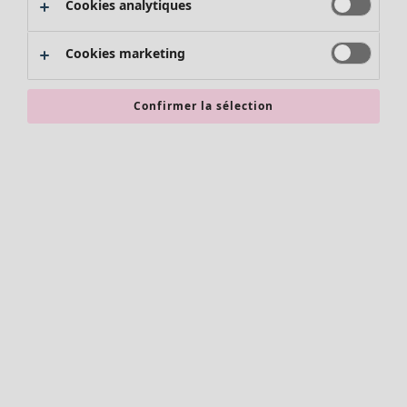
Cookies analytiques
Promos SOLDES
Les promos de Gudrun Sjödén
Cookies marketing
Nouvel arrivage
Bonnes affaires en soldes - jusqu'à -70
Confirmer la sélection