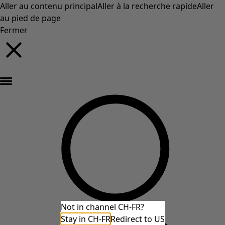
Aller au contenu principal
Aller à la recherche rapide
Aller
au pied de page
Fermer
Nouveautés : la collection d'automne haute en couleur de Gudrun »
Not in channel CH-FR?
Stay in CH-FR
Redirect to US