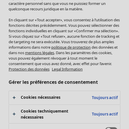
Pantalon
caractère personnel sans que vous ne puissiez former un
quelconque recours juridique en la matière.
Jupes
Manteaux & vestes
En cliquant sur «Tout accepter», vous consentez à l’utilisation des
Leggings et collants
fonctions décrites précédemment. Vous pouvez sélectionner des
Accessoires
fonctions individuelles en cliquant sur «Confirmer ma sélection».
Si vous cliquez sur «Tout refuser», aucune fonction de tracking et
Chaussures
de targeting ne sera exécutée. Vous trouverez de plus amples
Vêtements de bain
Soldes Mobilier
informations dans notre
politique de protection
des données et
Basics
Bonnes affaires déco
dans nos
mentions légales
. Dans les paramètres des cookies,
Décoration
vous pouvez également révoquer à tout moment le
consentement que vous avez donné, avec effet pour l’avenir.
Textiles
Protection des données
Legal Information
Tapis
Éponge
Gérer les préférences de consentement
Cookies nécessaires
Toujours actif
Cookies techniquement
Toujours actif
nécessaires