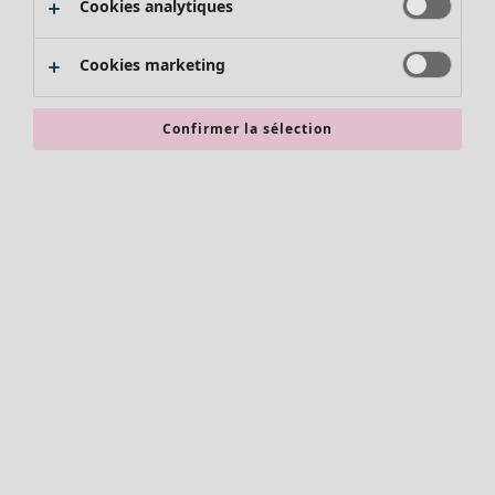
Cookies analytiques
Promos SOLDES
Les promos de Gudrun Sjödén
Cookies marketing
Nouvel arrivage
Bonnes affaires en soldes - jusqu'à -70
Confirmer la sélection