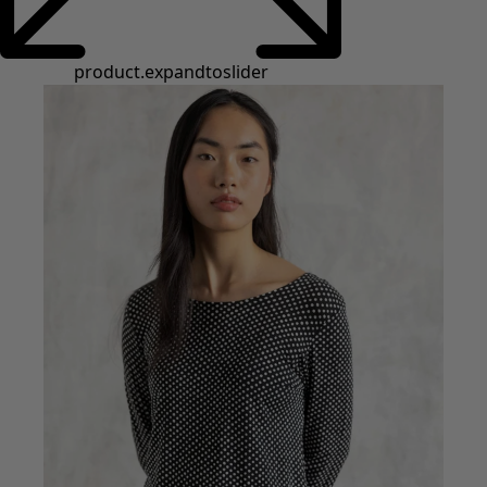
Styles de vétements
Vêtements en lin
Robes de style hippie
Grandes Tailles
À fleurs
Vêtements hippies
Une mode scandinave
Superpositions
À rayures
Des carreaux à foison
À pois
Vêtements bio
Un design suédois
Robes en jersey
Vêtements bohèmes
Des vêtements pour les soirées fraîches
Vêtements à motif