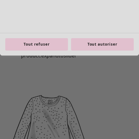
Tout refuser
Tout autoriser
Les basiques
Tous les basiques
Nouveautés basiques
Robes & Tuniques
Tops
Pantalons & Leggings
Basiques tissés
Basiques en jersey
Basiques en maille