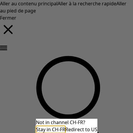
Aller au contenu principal
Aller à la recherche rapide
Aller
au pied de page
Fermer
Nouveautés : la collection d'automne haute en couleur de Gudrun »
Not in channel CH-FR?
Stay in CH-FR
Redirect to US