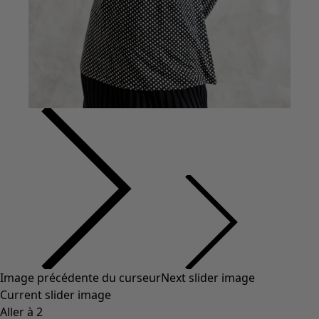
Coton
Coton biologique
Maillots de bain et vêtements de plage
Vêtements de fête
Collections
Dans l'univers du kimono
Monsoon
Étendues champêtres
Coimbatore