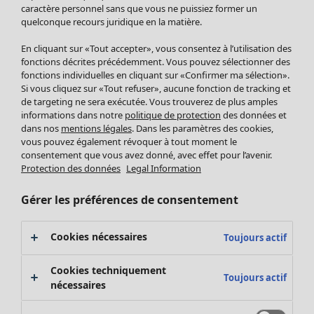
Pantalon
caractère personnel sans que vous ne puissiez former un
quelconque recours juridique en la matière.
Jupes
Manteaux & vestes
En cliquant sur «Tout accepter», vous consentez à l’utilisation des
Leggings et collants
fonctions décrites précédemment. Vous pouvez sélectionner des
Accessoires
fonctions individuelles en cliquant sur «Confirmer ma sélection».
Si vous cliquez sur «Tout refuser», aucune fonction de tracking et
Chaussures
de targeting ne sera exécutée. Vous trouverez de plus amples
Vêtements de bain
Soldes Mobilier
informations dans notre
politique de protection
des données et
Basics
Bonnes affaires déco
dans nos
mentions légales
. Dans les paramètres des cookies,
Décoration
vous pouvez également révoquer à tout moment le
consentement que vous avez donné, avec effet pour l’avenir.
Textiles
Protection des données
Legal Information
Tapis
Éponge
Gérer les préférences de consentement
Cookies nécessaires
Toujours actif
Cookies techniquement
Toujours actif
nécessaires