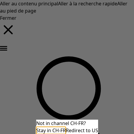
Aller au contenu principal
Aller à la recherche rapide
Aller
au pied de page
Fermer
Nouveautés : la collection d'automne haute en couleur de Gudrun »
Not in channel CH-FR?
Stay in CH-FR
Redirect to US