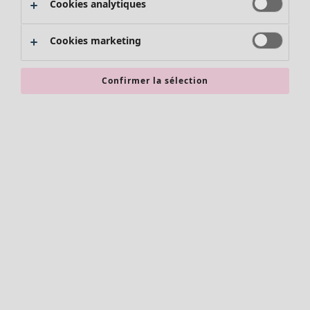
Cookies analytiques
Promos SOLDES
Les promos de Gudrun Sjödén
Cookies marketing
Nouvel arrivage
Bonnes affaires en soldes - jusqu'à -70
Confirmer la sélection