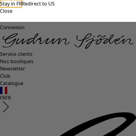
Stay in FR
Redirect to US
Close
Connexion
Service clients
Nos boutiques
Newsletter
Club
Catalogue
FR
FR