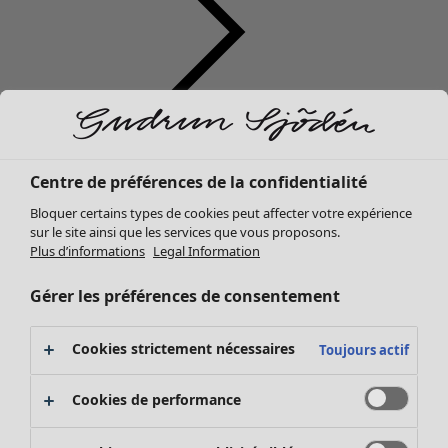
Vêtements
Mobilier
Ouvrir le menu Mobilier
Nouveautés
Centre de préférences de la confidentialité
Tous les vêtements
Bloquer certains types de cookies peut affecter votre expérience
Robes
sur le site ainsi que les services que vous proposons.
Tuniques
Plus d’informations
Legal Information
Tops
Chemises et blouses
Gérer les préférences de consentement
Gilets
Pulls
Mobilier
Campagnes
Ouvrir le menu Campagnes
Cookies strictement nécessaires
Toujours actif
Gilets sans manches
Nouveautés
Manteaux & vestes
Voir toute la décoration
Cookies de performance
Pantalons
Rideaux
Jupes
Coussins & Housse de coussin