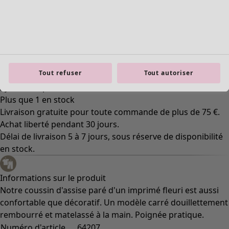
74
Taille
Taille unique
Aide sur les tailles
Tout refuser
Tout autoriser
Aide sur les tailles
Ajouter au panier
Plus que 1 en stock
Livraison gratuite pour toute commande de plus de 75 €.
Achat liberté pendant 30 jours.
Délai de livraison 5 à 7 jours, sous réserve de disponibilité
en stock.
Informations sur le produit
Notre coussin d'assise paré d'un imprimé fleuri est aussi
confortable que décoratif. Un modèle carré douillettement
rembourré et matelassé à la main. Poignée pratique.
Numéro d'article
64207