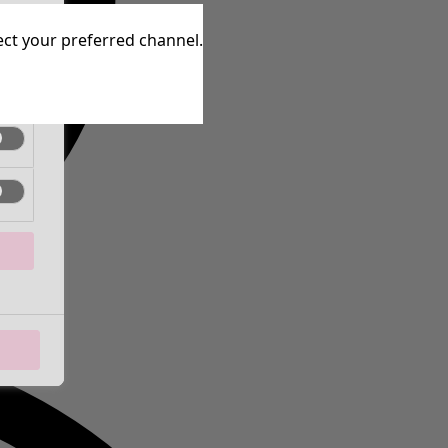
ctif
lect your preferred channel.