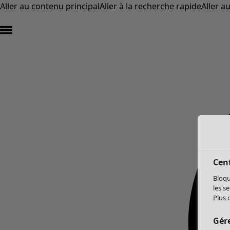
Aller au contenu principal
Aller à la recherche rapide
Aller a
Cent
Bloqu
les s
Plus 
Gér