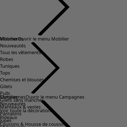
Vêtements
Mobilier
Ouvrir le menu Mobilier
Nouveautés
Tous les vêtements
Robes
Tuniques
Tops
Chemises et blouses
Gilets
Pulls
Mobilier
Campagnes
Ouvrir le menu Campagnes
Gilets sans manches
Nouveautés
Manteaux & vestes
Voir toute la décoration
Pantalons
Rideaux
Jupes
Coussins & Housse de coussin