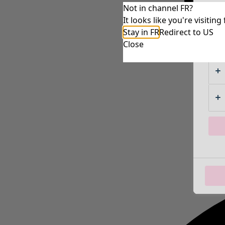
Not in channel FR?
It looks like you're visiti
Stay in FR
Redirect to US
Close