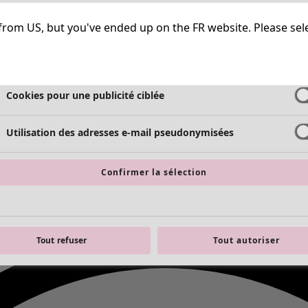
Cookies strictement nécessaires
Toujours a
ng from US, but you've ended up on the FR website. Please se
Cookies de performance
Cookies pour une publicité ciblée
Utilisation des adresses e-mail pseudonymisées
Confirmer la sélection
Tout refuser
Tout autoriser