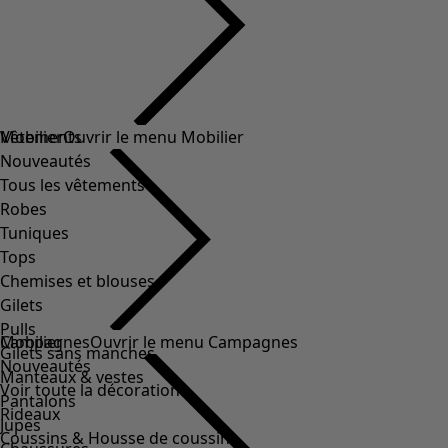
Vêtements
Mobilier
Ouvrir le menu Mobilier
Nouveautés
Tous les vêtements
Robes
Tuniques
Tops
Chemises et blouses
Gilets
Pulls
Mobilier
Campagnes
Ouvrir le menu Campagnes
Gilets sans manches
Nouveautés
Manteaux & vestes
Voir toute la décoration
Pantalons
Rideaux
Jupes
Coussins & Housse de coussin