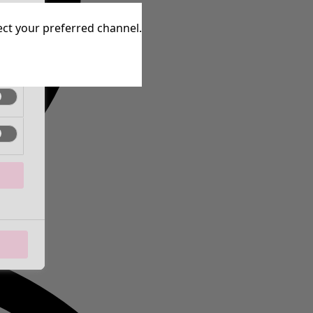
ctif
lect your preferred channel.