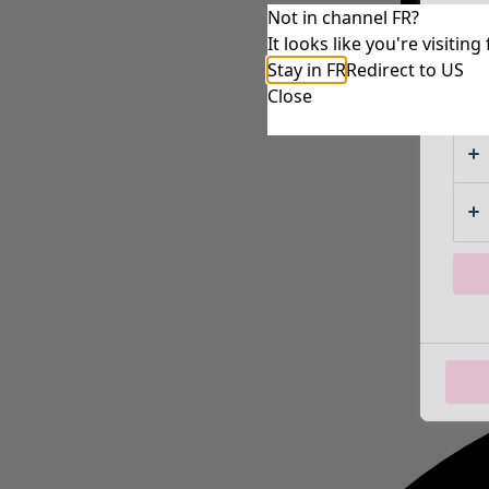
Not in channel FR?
It looks like you're visiti
Stay in FR
Redirect to US
Close