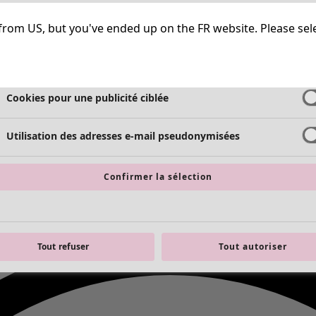
Cookies strictement nécessaires
Toujours a
ng from US, but you've ended up on the FR website. Please se
Cookies de performance
Cookies pour une publicité ciblée
Utilisation des adresses e-mail pseudonymisées
Confirmer la sélection
Tout refuser
Tout autoriser