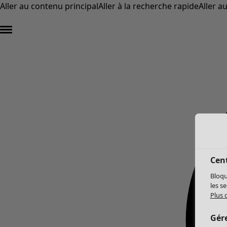
Aller au contenu principal
Aller à la recherche rapide
Aller a
Cent
Bloqu
les s
Plus 
Gér