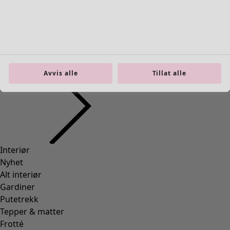
39
(
83
)
40
(
83
)
41
(
83
)
42
(
83
)
Materiale
Avvis alle
Tillat alle
Materiale
BOMULL
(
1295
)
ELASTAN
(
288
)
ULL
(
271
)
POLYAMID
(
267
)
LIN
(
208
)
MODAL
(
131
)
LYOCELL
(
116
)
ALPAKKA
(
107
)
SKINN
(
57
)
VISKOSE
(
53
)