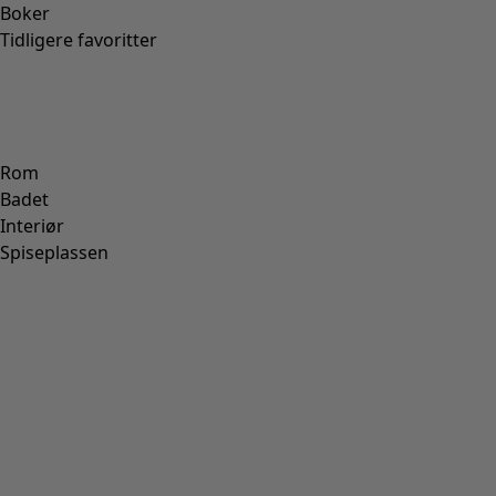
POLYESTER
(
51
)
SILKE
(
30
)
PAPIR
(
8
)
KERAMIKK
(
4
)
HAMP
(
3
)
RAMI
(
3
)
JUTE
(
2
)
Passform
Passform
Normal passform
(
976
)
Romslig passform
(
238
)
Figurnær passform
(
154
)
Normal passform, romslig over baken
(
94
)
Normal til romslig passform
(
67
)
Normal passform, romslig nedentil
(
65
)