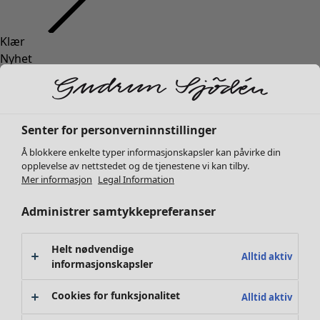
Klær
Interiør
Åpne meny Interiør
Nyhet
Alle klær
Kjoler
Tunikaer
Topper
Senter for personverninnstillinger
Skjorter & bluser
Å blokkere enkelte typer informasjonskapsler kan påvirke din
Strikkejakker
Interiør
Kampanjer
Åpne meny Kampanjer
opplevelse av nettstedet og de tjenestene vi kan tilby.
Strikkegensere
Mer informasjon
Legal Information
Nyhet
Vester
Alt interiør
Administrer samtykkepreferanser
Kåper & jakker
Gardiner
Bukser
Putetrekk
Skjørt
Tepper & matter
Helt nødvendige
Alltid aktiv
Sko
informasjonskapsler
Frotté
Kimonoer
Boker
Cookies for funksjonalitet
Alltid aktiv
Tidligere favoritter
Kampanjer
Alle kolleksjoner