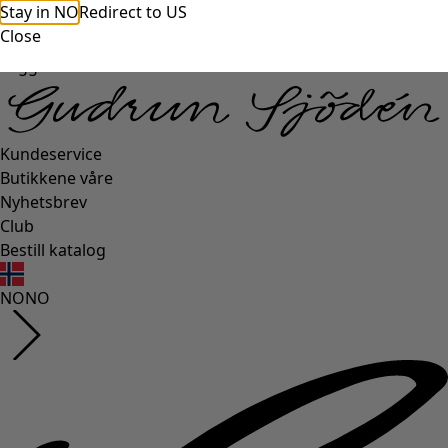
Stay in NO
Redirect to US
Close
Logg inn
Kundeservice
Butikkene våre
Nyhetsbrev
Club
Bestill katalog
NO
NO