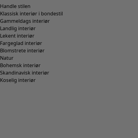
Ekstra romslig passform
(
24
)
Figurnær passform, normal nedentil
(
23
)
(
18
)
Figurnær passform, romslig nedentil
(
12
)
Bred
(
5
)
Figurnær passform, normal over baken
(
4
)
Figurnær passform, romslig over baken
(
3
)
Vis alle
Tøm
Sorter etter pris
:
sort.bypriceasc
sort.bypricedesc
1958 produkter