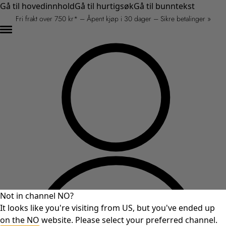
Gå til hovedinnhold
Gå til hurtigsøk
Gå til bunntekst
Fri frakt over 750 kr* – Åpent kjøp i 30 dager – Sikre betalinger »
Not in channel NO?
It looks like you're visiting from US, but you've ended up
on the NO website. Please select your preferred channel.