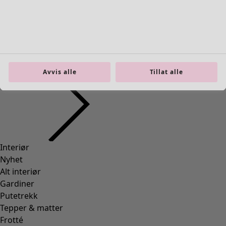
Interiør
Åpne meny Interiør
Avvis alle
Tillat alle
Interiør
Nyhet
Alt interiør
Gardiner
Putetrekk
Tepper & matter
Frotté