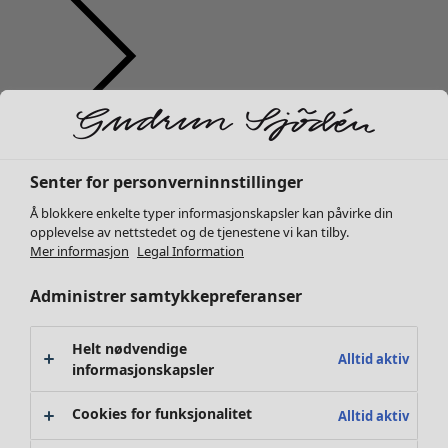
Klær
Nyhet
Alle klær
Senter for personverninnstillinger
Kjoler
Å blokkere enkelte typer informasjonskapsler kan påvirke din
Tunikaer
opplevelse av nettstedet og de tjenestene vi kan tilby.
Topper
Mer informasjon
Legal Information
Skjorter & bluser
Administrer samtykkepreferanser
Strikkejakker
Strikkegensere
Vester
Helt nødvendige
Alltid aktiv
Kåper & jakker
informasjonskapsler
Bukser
Cookies for funksjonalitet
Alltid aktiv
Skjørt
Sko