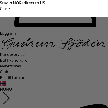
Stay in NO
Redirect to US
Close
Logg inn
Kundeservice
Butikkene våre
Nyhetsbrev
Club
Bestill katalog
NO
NO