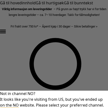
Gå til hovedinnhold
Gå til hurtigsøk
Gå til bunntekst
Viktig informasjon om leveringstider
– På grunn av høyt trykk har vi for tiden
lengre leveringstider – ca. 7–10 hverdager. Takk for tålmodigheten!
Fri frakt over 750 kr* – Åpent kjøp i 30 dager – Sikre betalinger »
Not in channel NO?
It looks like you're visiting from US, but you've ended up
on the NO website. Please select your preferred channel.