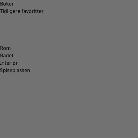
Størrelse
36