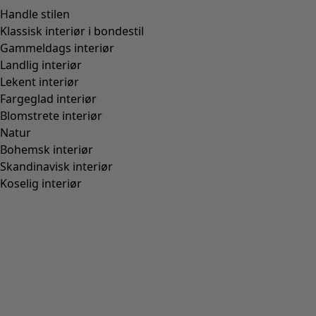
37
38
39
40
41
42
Finn rett størrelse
Finn rett størrelse
Legg til i handlekurven
Ikke på lager
Fri frakt på bestillinger over 750 kr.
Åpent kjøp gjelder i 30 dager.
Leveres innen 3–5 virkedager, forutsatt at varen finnes på
lager.
Produktinformasjon
Modell med mønstre i ulike fargefelt og dekorative
stikninger.
Art.nr.
21873