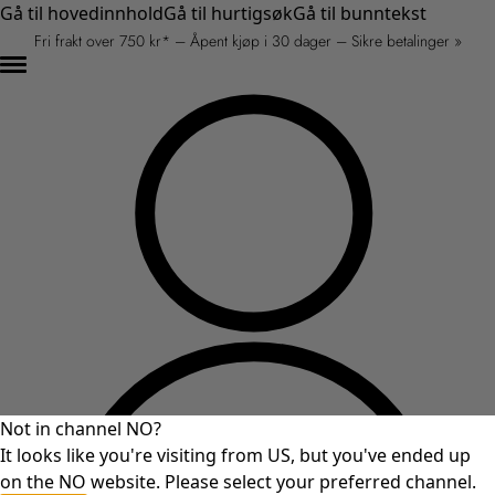
Gå til hovedinnhold
Gå til hurtigsøk
Gå til bunntekst
Fri frakt over 750 kr* – Åpent kjøp i 30 dager – Sikre betalinger »
Not in channel NO?
It looks like you're visiting from US, but you've ended up
on the NO website. Please select your preferred channel.