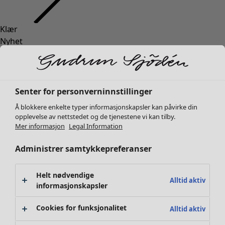
Klær
Interiør
Åpne meny Interiør
Nyhet
Alle klær
Kjoler
Tunikaer
Topper
Senter for personverninnstillinger
Skjorter & bluser
Å blokkere enkelte typer informasjonskapsler kan påvirke din
Strikkejakker
Interiør
Kampanjer
Åpne meny Kampanjer
opplevelse av nettstedet og de tjenestene vi kan tilby.
Strikkegensere
Mer informasjon
Legal Information
Nyhet
Vester
Alt interiør
Administrer samtykkepreferanser
Kåper & jakker
Gardiner
Bukser
Putetrekk
Skjørt
Tepper & matter
Helt nødvendige
Alltid aktiv
Sko
informasjonskapsler
Frotté
Kimonoer
Boker
Cookies for funksjonalitet
Alltid aktiv
Tidligere favoritter
Kampanjer
Alle kolleksjoner