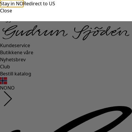
Stay in NO
Redirect to US
Close
Logg inn
Kundeservice
Butikkene våre
Nyhetsbrev
Club
Bestill katalog
NO
NO