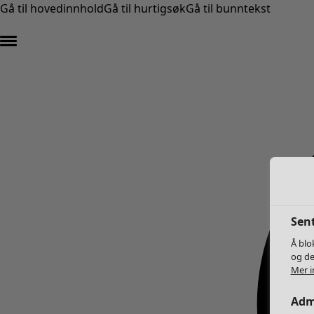
Gå til hovedinnhold
Gå til hurtigsøk
Gå til bunntekst
Sent
Å blo
og de
Mer i
Adm