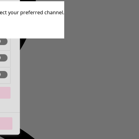
aktiv
lect your preferred channel.
aktiv