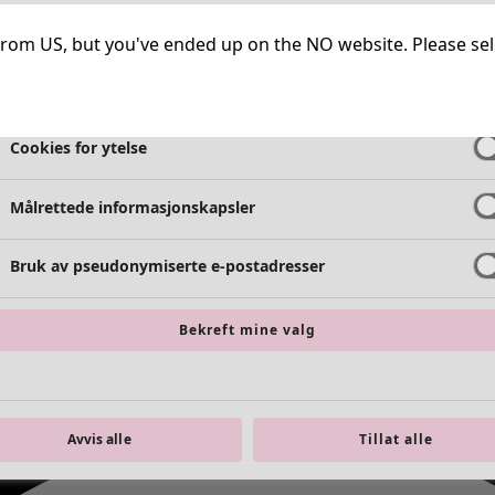
Helt nødvendige informasjonskapsler
Alltid 
ng from US, but you've ended up on the NO website. Please se
Cookies for funksjonalitet
Alltid 
Cookies for ytelse
Målrettede informasjonskapsler
Bruk av pseudonymiserte e-postadresser
Bekreft mine valg
Avvis alle
Tillat alle