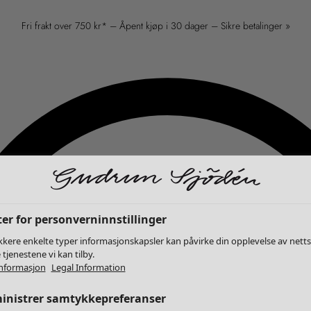
Fri frakt over 750 kr* – Åpent kjøp i 30 dager – Sikre betalinger »
er for personverninnstillinger
kkere enkelte typer informasjonskapsler kan påvirke din opplevelse av nett
 tjenestene vi kan tilby.
nformasjon
Legal Information
inistrer samtykkepreferanser