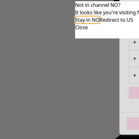
Not in channel NO?
It looks like you're visiti
Stay in NO
Redirect to US
Close