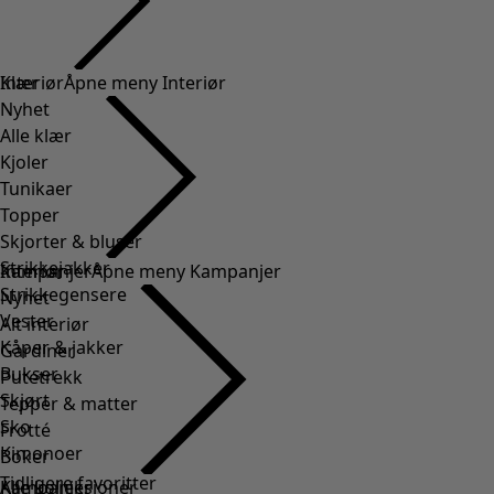
Klær
Interiør
Åpne meny Interiør
Nyhet
Alle klær
Kjoler
Tunikaer
Topper
Skjorter & bluser
Strikkejakker
Interiør
Kampanjer
Åpne meny Kampanjer
Strikkegensere
Nyhet
Vester
Alt interiør
Kåper & jakker
Gardiner
Bukser
Putetrekk
Skjørt
Tepper & matter
Sko
Frotté
Kimonoer
Boker
Tidligere favoritter
Kampanjer
Alle kolleksjoner