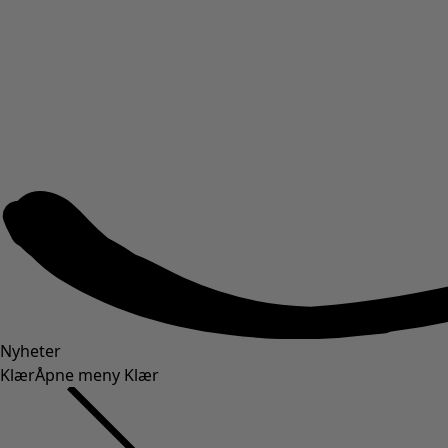
Nyheter
Klær
Åpne meny Klær