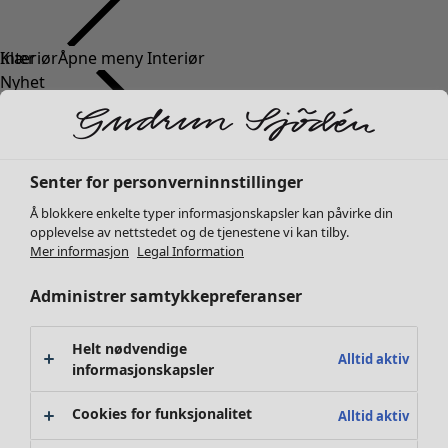
Klær
Nyhet
Alle klær
Kjoler
Tunikaer
Topper
Senter for personverninnstillinger
Skjorter & bluser
Å blokkere enkelte typer informasjonskapsler kan påvirke din
Strikkejakker
opplevelse av nettstedet og de tjenestene vi kan tilby.
Strikkegensere
Mer informasjon
Legal Information
Vester
Administrer samtykkepreferanser
Kåper & jakker
Bukser
Skjørt
Helt nødvendige
Alltid aktiv
Sko
informasjonskapsler
Kimonoer
Cookies for funksjonalitet
Alltid aktiv