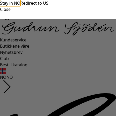
Stay in NO
Redirect to US
Close
Logg inn
Kundeservice
Butikkene våre
Nyhetsbrev
Club
Bestill katalog
NO
NO