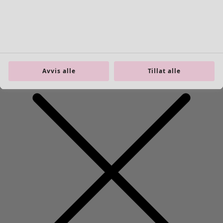
Interiør
Åpne meny Interiør
Avvis alle
Tillat alle
Interiør
Nyhet
Alt interiør
Gardiner
Putetrekk
Tepper & matter
Frotté