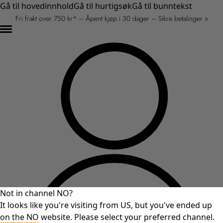
Gå til hovedinnhold
Gå til hurtigsøk
Gå til bunntekst
Fri frakt over 750 kr* – Åpent kjøp i 30 dager – Sikre betalinger »
Not in channel NO?
It looks like you're visiting from US, but you've ended up
on the NO website. Please select your preferred channel.