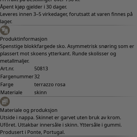
Handle stilen
Klassisk interiør i bondestil
Gammeldags interiør
Landlig interiør
Lekent interiør
Fargeglad interiør
Blomstrete interiør
Natur
Bohemsk interiør
Skandinavisk interiør
Koselig interiør