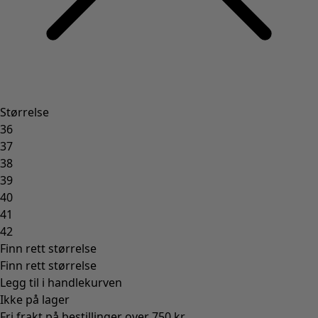
Boker
Tidligere favoritter
Rom
Badet
Interiør
Spiseplassen