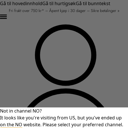
Gå til hovedinnhold
Gå til hurtigsøk
Gå til bunntekst
Fri frakt over 750 kr* – Åpent kjøp i 30 dager – Sikre betalinger »
Not in channel NO?
It looks like you're visiting from US, but you've ended up
on the NO website. Please select your preferred channel.