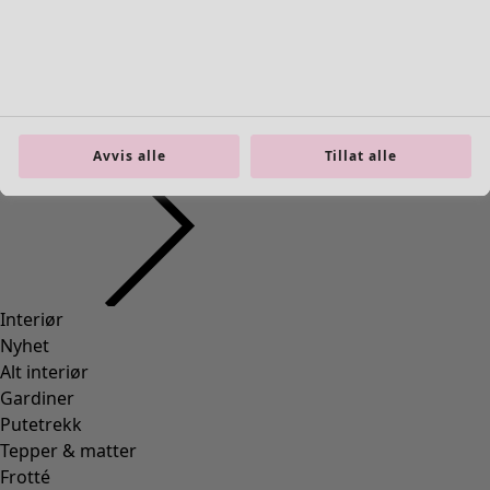
Interiør
Åpne meny Interiør
Avvis alle
Tillat alle
Interiør
Nyhet
Alt interiør
Gardiner
Putetrekk
Tepper & matter
Frotté