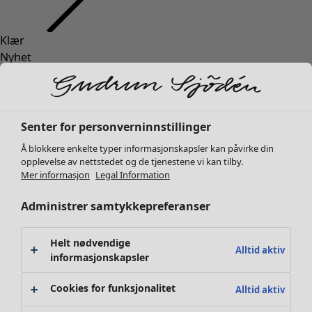
Klær
Nyhet
Alle klær
Kjoler
Tunikaer
Topper
Senter for personverninnstillinger
Skjorter & bluser
Å blokkere enkelte typer informasjonskapsler kan påvirke din
Strikkejakker
opplevelse av nettstedet og de tjenestene vi kan tilby.
Strikkegensere
Mer informasjon
Legal Information
Vester
Administrer samtykkepreferanser
Kåper & jakker
Bukser
Skjørt
Helt nødvendige
Alltid aktiv
Sko
informasjonskapsler
Kimonoer
Cookies for funksjonalitet
Alltid aktiv