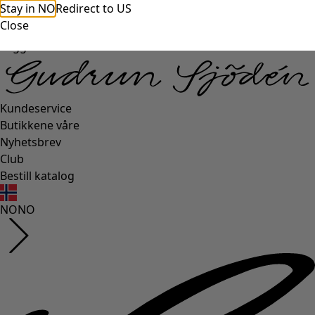
Stay in NO
Redirect to US
Close
Logg inn
Kundeservice
Butikkene våre
Nyhetsbrev
Club
Bestill katalog
NO
NO