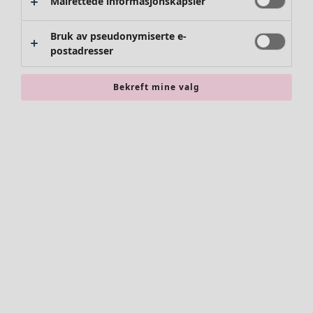
Målrettede informasjonskapsler
Bruk av pseudonymiserte e-
postadresser
Bekreft mine valg
Klær
Nyhet
Alle klær
Kjoler
Tunikaer
Topper
Skjorter & bluser
Strikkejakker
Strikkegensere
Vester
Kåper & jakker
Bukser
Skjørt
Sko