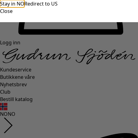
Stay in NO
Redirect to US
Close
Logg inn
Kundeservice
Butikkene våre
Nyhetsbrev
Club
Bestill katalog
NO
NO