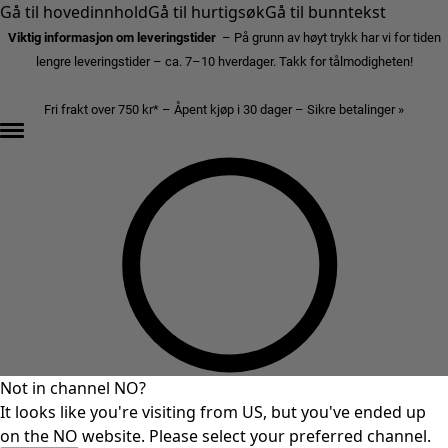
Gå til hovedinnhold
Gå til hurtigsøk
Gå til bunntekst
Viktig informasjon om leveringstider
– På grunn av høyt trykk har vi for tiden
lengre leveringstider – ca. 7–10 hverdager. Takk for tålmodigheten!
Fri frakt over 750 kr* – Åpent kjøp i 30 dager – Sikre betalinger »
Not in channel NO?
It looks like you're visiting from US, but you've ended up
on the NO website. Please select your preferred channel.