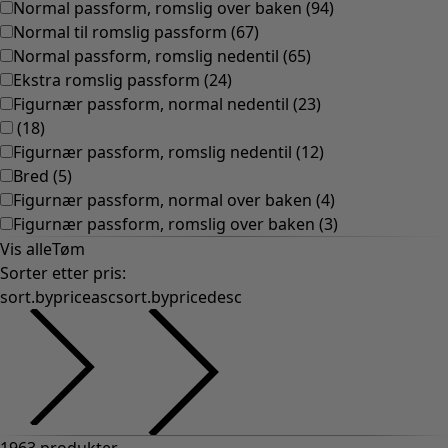
Normal passform, romslig over baken
(
94
)
Normal til romslig passform
(
67
)
Normal passform, romslig nedentil
(
65
)
Ekstra romslig passform
(
24
)
Figurnær passform, normal nedentil
(
23
)
(
18
)
Figurnær passform, romslig nedentil
(
12
)
Bred
(
5
)
Figurnær passform, normal over baken
(
4
)
Figurnær passform, romslig over baken
(
3
)
Vis alle
Tøm
Sorter etter pris
:
sort.bypriceasc
sort.bypricedesc
1963 produkter