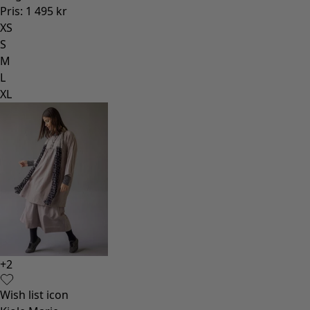
Pris
:
1 495 kr
XS
S
M
L
XL
+
2
Wish list icon