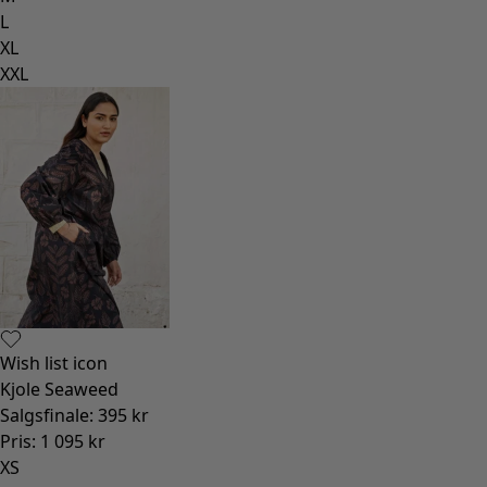
L
XL
XXL
Wish list icon
Kjole Seaweed
Salgsfinale
:
395 kr
Pris
:
1 095 kr
XS