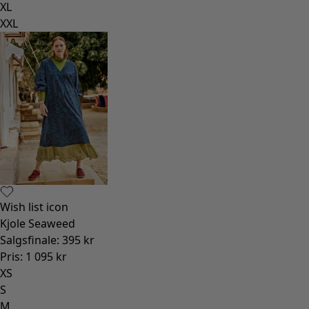
XL
XXL
Wish list icon
Kjole Seaweed
Salgsfinale
:
395 kr
Pris
:
1 095 kr
XS
S
M