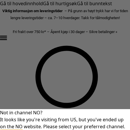
Gå til hovedinnhold
Gå til hurtigsøk
Gå til bunntekst
Viktig informasjon om leveringstider
– På grunn av høyt trykk har vi for tiden
lengre leveringstider – ca. 7–10 hverdager. Takk for tålmodigheten!
Fri frakt over 750 kr* – Åpent kjøp i 30 dager – Sikre betalinger »
Not in channel NO?
It looks like you're visiting from US, but you've ended up
on the NO website. Please select your preferred channel.