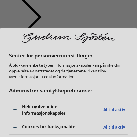
Klær
Interiør
Åpne meny Interiør
Nyhet
Alle klær
Senter for personverninnstillinger
Kjoler
Å blokkere enkelte typer informasjonskapsler kan påvirke din
Tunikaer
opplevelse av nettstedet og de tjenestene vi kan tilby.
Topper
Mer informasjon
Legal Information
Skjorter & bluser
Administrer samtykkepreferanser
Strikkejakker
Interiør
Kampanjer
Åpne meny Kampanjer
Strikkegensere
Nyhet
Vester
Alt interiør
Helt nødvendige
Alltid aktiv
Kåper & jakker
informasjonskapsler
Gardiner
Bukser
Putetrekk
Cookies for funksjonalitet
Alltid aktiv
Skjørt
Tepper & matter
Sko
Frotté