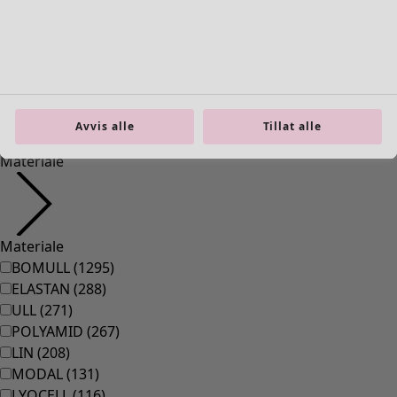
36
(
83
)
37
(
83
)
38
(
83
)
39
(
83
)
40
(
83
)
41
(
83
)
Avvis alle
Tillat alle
42
(
83
)
Materiale
Materiale
BOMULL
(
1295
)
ELASTAN
(
288
)
ULL
(
271
)
POLYAMID
(
267
)
LIN
(
208
)
MODAL
(
131
)
LYOCELL
(
116
)