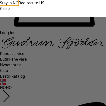
Stay in NO
Redirect to US
Close
Logg inn
Kundeservice
Butikkene våre
Nyhetsbrev
Club
Bestill katalog
NO
NO