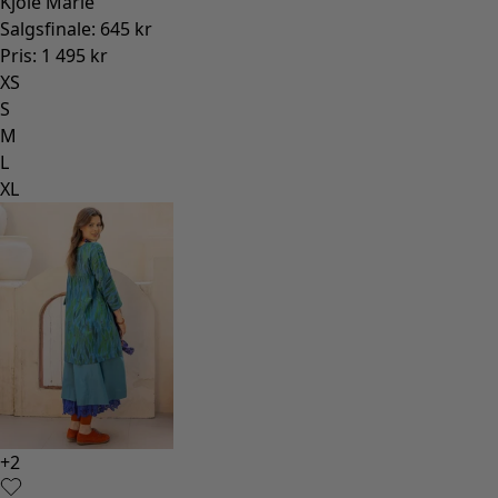
Kjole Marie
Salgsfinale
:
645 kr
Pris
:
1 495 kr
XS
S
M
L
XL
+
2