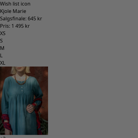
Wish list icon
Kjole Marie
Salgsfinale
:
645 kr
Pris
:
1 495 kr
XS
S
M
L
XL