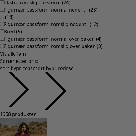
Ekstra romslig passform
(
24
)
Figurnær passform, normal nedentil
(
23
)
(
18
)
Figurnær passform, romslig nedentil
(
12
)
Bred
(
5
)
Figurnær passform, normal over baken
(
4
)
Figurnær passform, romslig over baken
(
3
)
Vis alle
Tøm
Sorter etter pris
:
sort.bypriceasc
sort.bypricedesc
1958 produkter