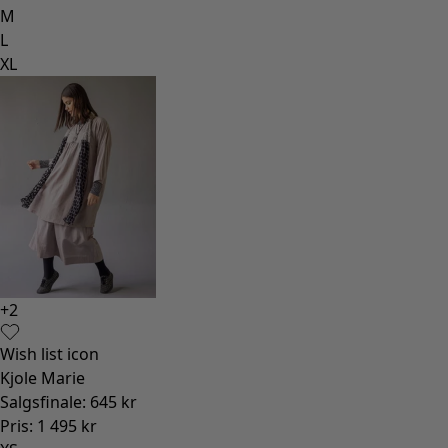
M
L
XL
+
2
Wish list icon
Kjole Marie
Salgsfinale
:
645 kr
Pris
:
1 495 kr