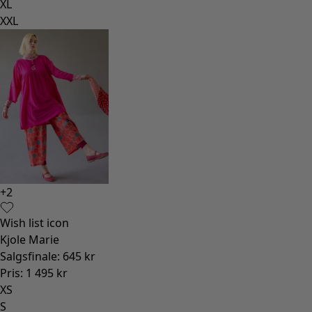
XL
XXL
+
2
Wish list icon
Kjole Marie
Salgsfinale
:
645 kr
Pris
:
1 495 kr
XS
S