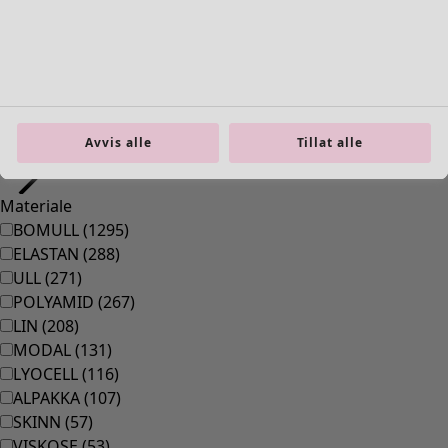
39
(
83
)
40
(
83
)
41
(
83
)
42
(
83
)
Materiale
Avvis alle
Tillat alle
Materiale
BOMULL
(
1295
)
ELASTAN
(
288
)
ULL
(
271
)
POLYAMID
(
267
)
LIN
(
208
)
MODAL
(
131
)
LYOCELL
(
116
)
ALPAKKA
(
107
)
SKINN
(
57
)
VISKOSE
(
53
)