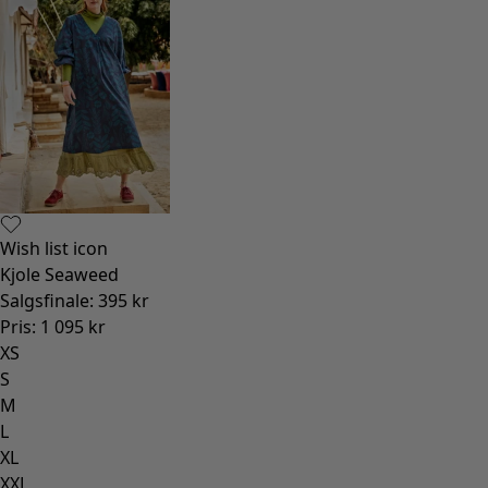
Wish list icon
Kjole Seaweed
Salgsfinale
:
395 kr
Pris
:
1 095 kr
XS
S
M
L
XL
XXL