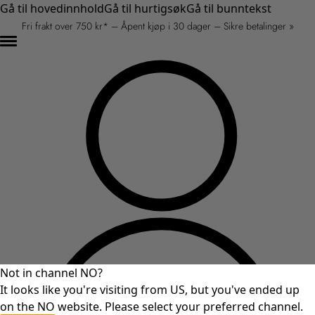
Gå til hovedinnhold
Gå til hurtigsøk
Gå til bunntekst
Fri frakt over 750 kr* – Åpent kjøp i 30 dager – Sikre betalinger »
Not in channel NO?
It looks like you're visiting from US, but you've ended up
on the NO website. Please select your preferred channel.