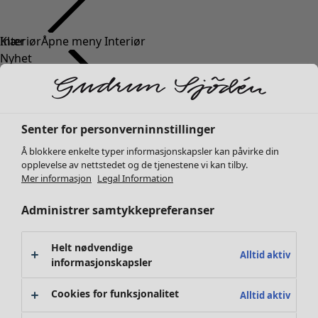
Klær
Interiør
Åpne meny Interiør
Nyhet
Alle klær
Kjoler
Tunikaer
Topper
Senter for personverninnstillinger
Skjorter & bluser
Å blokkere enkelte typer informasjonskapsler kan påvirke din
Strikkejakker
Interiør
Kampanjer
Åpne meny Kampanjer
opplevelse av nettstedet og de tjenestene vi kan tilby.
Strikkegensere
Mer informasjon
Legal Information
Nyhet
Vester
Alt interiør
Administrer samtykkepreferanser
Kåper & jakker
Gardiner
Bukser
Putetrekk
Skjørt
Tepper & matter
Helt nødvendige
Alltid aktiv
Sko
informasjonskapsler
Frotté
Kimonoer
Boker
Cookies for funksjonalitet
Alltid aktiv
Tidligere favoritter
Kampanjer
Alle kolleksjoner