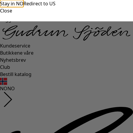
Stay in NO
Redirect to US
Close
Logg inn
Kundeservice
Butikkene våre
Nyhetsbrev
Club
Bestill katalog
NO
NO