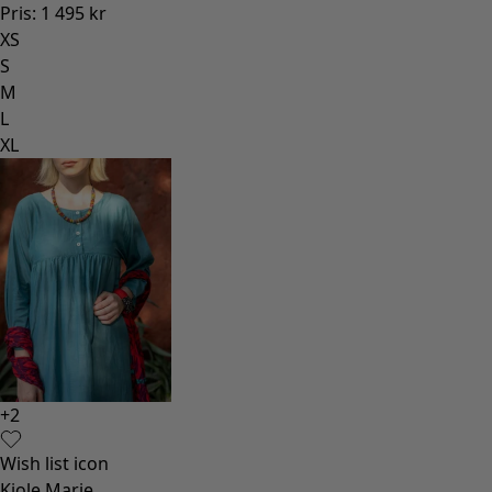
Pris
:
1 495 kr
XS
S
M
L
XL
+
2
Wish list icon
Kjole Marie