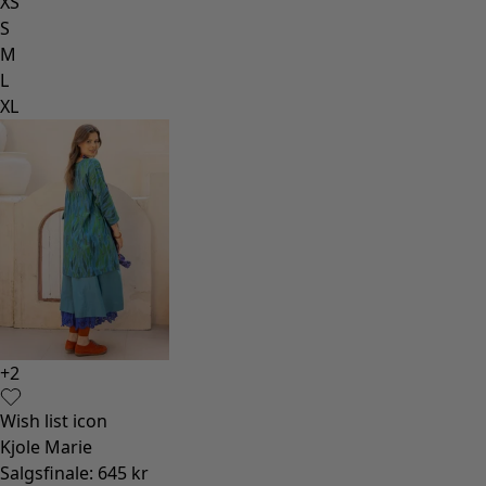
XS
S
M
L
XL
+
2
Wish list icon
Kjole Marie
Salgsfinale
:
645 kr