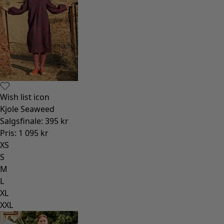
Wish list icon
Kjole Seaweed
Salgsfinale
:
395 kr
Pris
:
1 095 kr
XS
S
M
L
XL
XXL