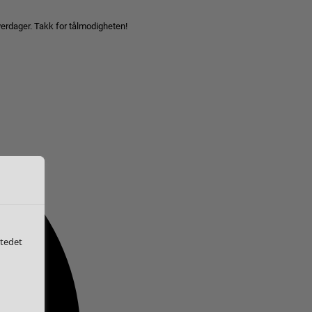
hverdager. Takk for tålmodigheten!
stedet