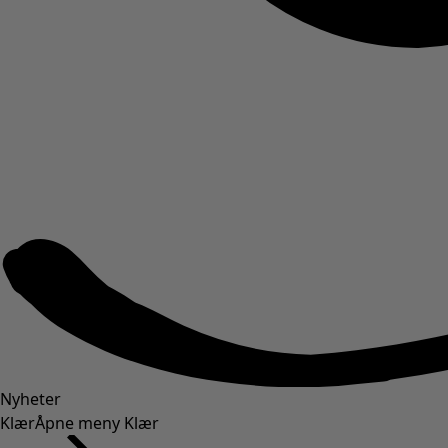
Nyheter
Klær
Åpne meny Klær