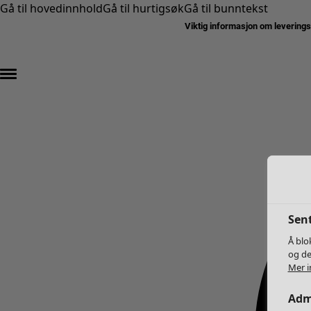
Gå til hovedinnhold
Gå til hurtigsøk
Gå til bunntekst
Viktig informasjon om levering
Sent
Å blo
og de
Mer i
Adm