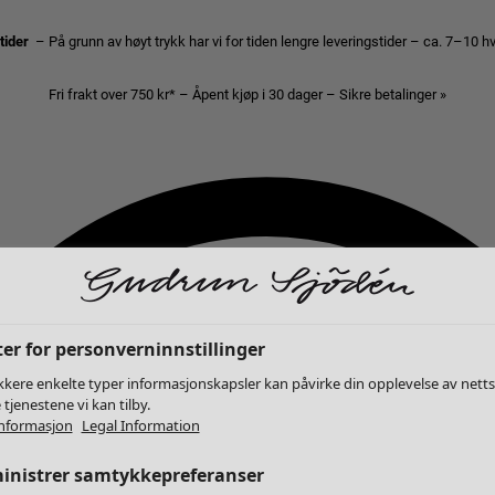
stider
– På grunn av høyt trykk har vi for tiden lengre leveringstider – ca. 7–10 
Fri frakt over 750 kr* – Åpent kjøp i 30 dager – Sikre betalinger »
er for personverninnstillinger
kkere enkelte typer informasjonskapsler kan påvirke din opplevelse av nett
 tjenestene vi kan tilby.
nformasjon
Legal Information
inistrer samtykkepreferanser