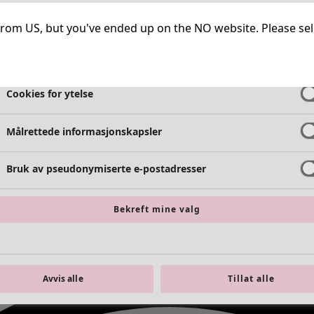
Helt nødvendige informasjonskapsler
Alltid 
ng from US, but you've ended up on the NO website. Please se
Cookies for funksjonalitet
Alltid 
Cookies for ytelse
Målrettede informasjonskapsler
Bruk av pseudonymiserte e-postadresser
Bekreft mine valg
Avvis alle
Tillat alle