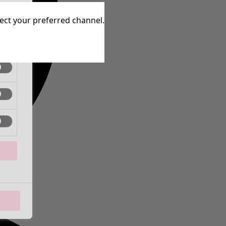
aktiv
lect your preferred channel.
aktiv