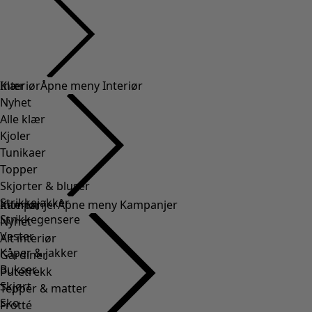
Klær
Interiør
Åpne meny Interiør
Nyhet
Alle klær
Kjoler
Tunikaer
Topper
Skjorter & bluser
Strikkejakker
Interiør
Kampanjer
Åpne meny Kampanjer
Strikkegensere
Nyhet
Vester
Alt interiør
Kåper & jakker
Gardiner
Bukser
Putetrekk
Skjørt
Tepper & matter
Sko
Frotté