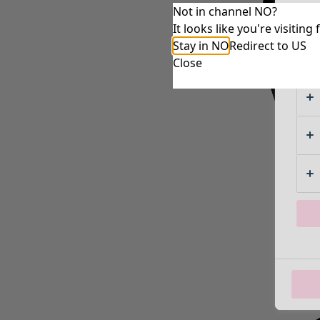
Not in channel NO?
It looks like you're visiti
Stay in NO
Redirect to US
Close