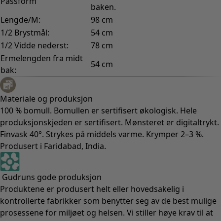
Passform
baken.
Lengde/M:
98 cm
1/2 Brystmål:
54 cm
1/2 Vidde nederst:
78 cm
Ermelengden fra midt
54 cm
bak:
Materiale og produksjon
100 % bomull. Bomullen er sertifisert økologisk. Hele
produksjonskjeden er sertifisert. Mønsteret er digitaltrykt.
Finvask 40°. Strykes på middels varme. Krymper 2–3 %.
Produsert i Faridabad, India.
Gudruns gode produksjon
Produktene er produsert helt eller hovedsakelig i
kontrollerte fabrikker som benytter seg av de best mulige
prosessene for miljøet og helsen. Vi stiller høye krav til at