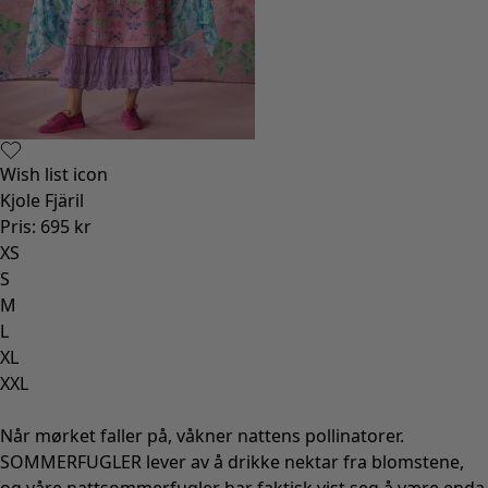
Wish list icon
Kjole Fjäril
Pris
:
695 kr
XS
S
M
L
XL
XXL
Når mørket faller på, våkner nattens pollinatorer.
SOMMERFUGLER lever av å drikke nektar fra blomstene,