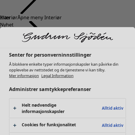
Klær
Interiør
Åpne meny Interiør
Nyhet
Alle klær
Kjoler
Tunikaer
Topper
Senter for personverninnstillinger
Skjorter & bluser
Å blokkere enkelte typer informasjonskapsler kan påvirke din
Strikkejakker
Interiør
Kampanjer
Åpne meny Kampanjer
opplevelse av nettstedet og de tjenestene vi kan tilby.
Strikkegensere
Mer informasjon
Legal Information
Nyhet
Vester
Alt interiør
Administrer samtykkepreferanser
Kåper & jakker
Gardiner
Bukser
Putetrekk
Skjørt
Tepper & matter
Helt nødvendige
Alltid aktiv
Sko
informasjonskapsler
Frotté
Kimonoer
Boker
Cookies for funksjonalitet
Alltid aktiv
Tidligere favoritter
Kampanjer
Alle kolleksjoner