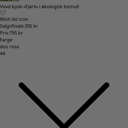
Vevd kjole «Fjäril» i økologisk bomull
Wish list icon
Salgsfinale
:
395 kr
Pris
:
795 kr
Farge
dus rosa
44