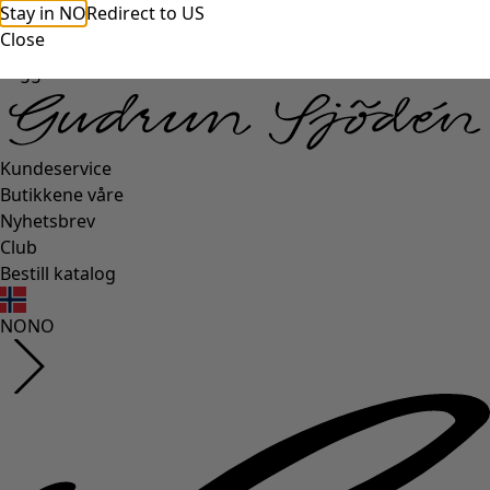
Stay in NO
Redirect to US
Close
Logg inn
Kundeservice
Butikkene våre
Nyhetsbrev
Club
Bestill katalog
NO
NO