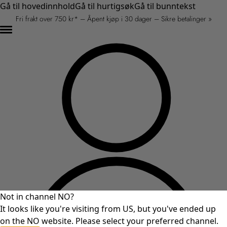
Gå til hovedinnhold
Gå til hurtigsøk
Gå til bunntekst
Fri frakt over 750 kr* – Åpent kjøp i 30 dager – Sikre betalinger »
Not in channel NO?
It looks like you're visiting from US, but you've ended up
on the NO website. Please select your preferred channel.