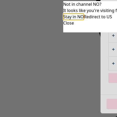
Not in channel NO?
It looks like you're visiti
Stay in NO
Redirect to US
Close