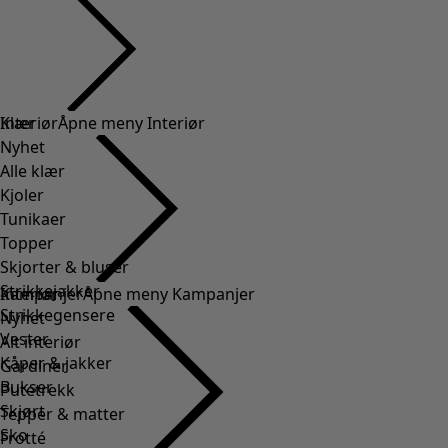
Klær
Interiør
Åpne meny Interiør
Nyhet
Alle klær
Kjoler
Tunikaer
Topper
Skjorter & bluser
Strikkejakker
Interiør
Kampanjer
Åpne meny Kampanjer
Strikkegensere
Nyhet
Vester
Alt interiør
Kåper & jakker
Gardiner
Bukser
Putetrekk
Skjørt
Tepper & matter
Sko
Frotté