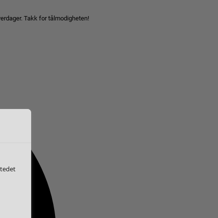
hverdager. Takk for tålmodigheten!
stedet