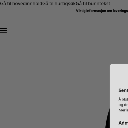
Gå til hovedinnhold
Gå til hurtigsøk
Gå til bunntekst
Viktig informasjon om levering
Sent
Å blo
og de
Mer i
Adm