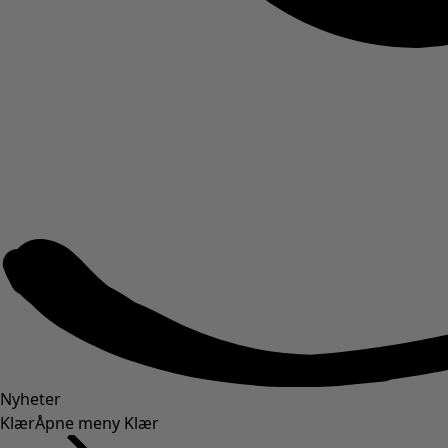
Nyheter
Klær
Åpne meny Klær