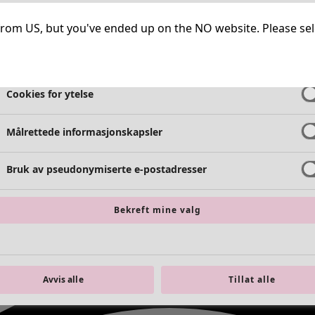
Helt nødvendige informasjonskapsler
Alltid 
ng from US, but you've ended up on the NO website. Please se
Cookies for funksjonalitet
Alltid 
Cookies for ytelse
Målrettede informasjonskapsler
Bruk av pseudonymiserte e-postadresser
Bekreft mine valg
Avvis alle
Tillat alle