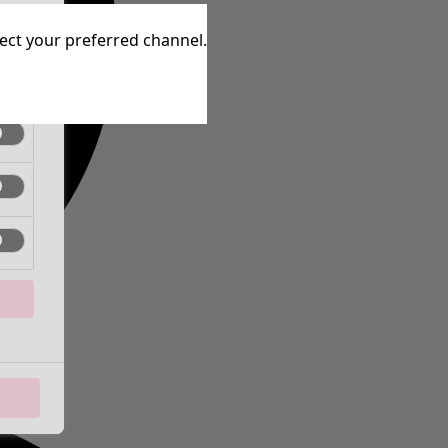
aktiv
lect your preferred channel.
aktiv