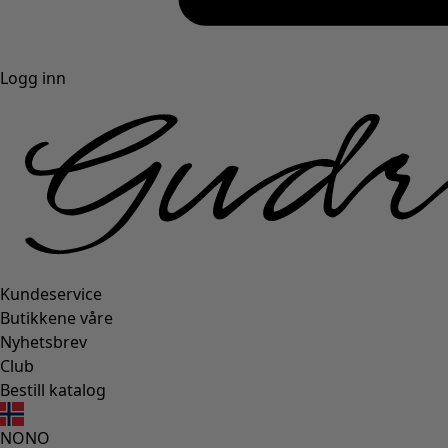
Logg inn
Kundeservice
Butikkene våre
Nyhetsbrev
Club
Bestill katalog
NO
NO