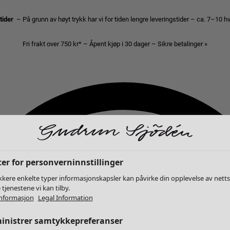
stider
– På grunn av høyt trykk har vi for tiden lengre leveringstider – ca. 7–10 
Fri frakt over 750 kr* – Åpent kjøp i 30 dager – Sikre betalinger »
er for personverninnstillinger
kkere enkelte typer informasjonskapsler kan påvirke din opplevelse av nett
 tjenestene vi kan tilby.
nformasjon
Legal Information
inistrer samtykkepreferanser