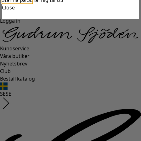
Stanna på SE
Ta mig till US
Close
Logga in
Kundservice
Våra butiker
Nyhetsbrev
Club
Beställ katalog
SE
SE