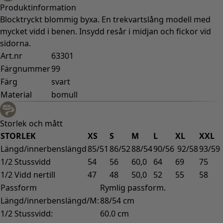
Rum
Badrum
Vardagsrum
Kök & matplats
Shoppa stilen
Klassisk och allmoge inredning