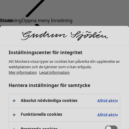
Kläder
Nyheter
Alla kläder
Klänningar
Tunikor
Inställningscenter för integritet
Toppar
Att blockera vissa typer av cookies kan påverka din upplevelse av
Skjortor & blusar
webbplatsen och de tjänster som vi kan erbjuda.
Koftor
Mer information
Legal information
Stickade tröjor
Västar
Hantera inställningar för samtycke
Kappor & jackor
Byxor
Absolut nödvändiga cookies
Alltid aktiv
Kjolar
Skor
Funktionella cookies
Alltid aktiv
Kimonos
Prestanda-cookies