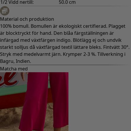
Gammaldags inredning
Lantlig inredning
Rolig inredning
Färgglad inredning
Blommig inredning
Natur
Bohemisk inredning
Skandinavisk inredning
Mysig inredning