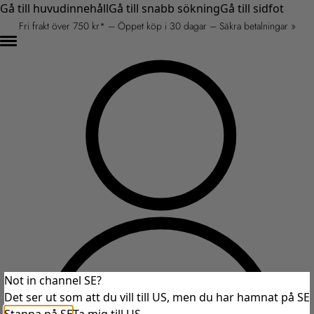
Gå till huvudinnehåll
Gå till snabb sökning
Gå till sidfot
Fri frakt över 750 kr* – Öppet köp i 30 dagar – Säkra betalningar »
Not in channel SE?
Det ser ut som att du vill till US, men du har hamnat på SE