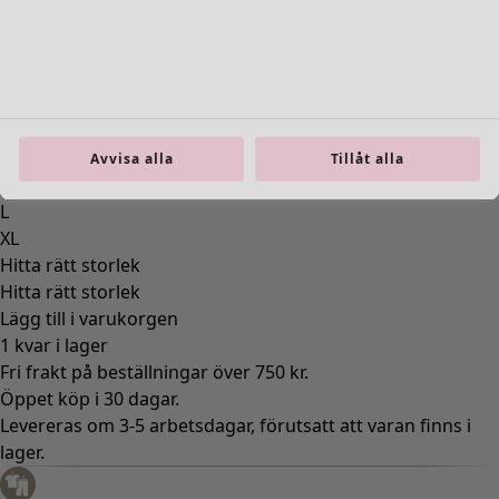
Inredning
Öppna meny Inredning
Avvisa alla
Tillåt alla
Inredning
Nyheter
All inredning
Gardiner
Kuddar & kuddfodral
Mattor
Frotté
Böcker
Tidigare favoriter