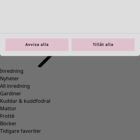
99
Storlek
S
Avvisa alla
Tillåt alla
M
L
XL
Hitta rätt storlek
Hitta rätt storlek
Lägg till i varukorgen
1 kvar i lager
Fri frakt på beställningar över 750 kr.
Öppet köp i 30 dagar.
Levereras om 3-5 arbetsdagar, förutsatt att varan finns i
lager.