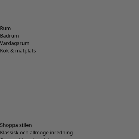
Produktinformation
Blocktryckt blommig byxa. En trekvartslång modell med
mycket vidd i benen. Insydd resår i midjan och fickor vid
sidorna.
Art.nr
63301
Färgnummer
99
Färg
svart
Material
bomull
Storlek och mått
STORLEK
XS
S
M
L
XL
XXL
Längd/innerbenslängd
85/51
86/52
88/54
90/56
92/58
93/59
1/2 Stussvidd
54
56
60,0
64
69
75
1/2 Vidd nertill
47
48
50,0
52
55
58
Passform
Rymlig passform.
Längd/innerbenslängd/M:
88/54 cm
1/2 Stussvidd:
60.0 cm