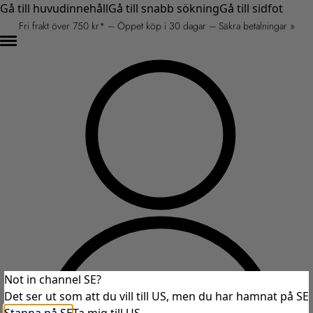
Gå till huvudinnehåll
Gå till snabb sökning
Gå till sidfot
Fri frakt över 750 kr* – Öppet köp i 30 dagar – Säkra betalningar »
Not in channel SE?
Det ser ut som att du vill till US, men du har hamnat på SE