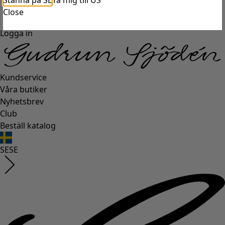
Stanna på SE
Ta mig till US
Close
Logga in
Kundservice
Våra butiker
Nyhetsbrev
Club
Beställ katalog
SE
SE