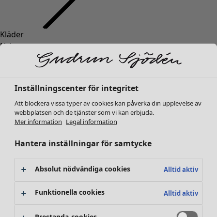
Kläder
Inredning
Öppna meny Inredning
Nyheter
Alla kläder
Klänningar
Tunikor
Inställningscenter för integritet
Toppar
Att blockera vissa typer av cookies kan påverka din upplevelse av
Skjortor & blusar
webbplatsen och de tjänster som vi kan erbjuda.
Koftor
Mer information
Legal information
Stickade tröjor
Inredning
Kampanjer
Öppna meny Kampanjer
Västar
Hantera inställningar för samtycke
Nyheter
Kappor & jackor
All inredning
Byxor
Gardiner
Absolut nödvändiga cookies
Alltid aktiv
Kjolar
Kuddar & kuddfodral
Skor
Mattor
Funktionella cookies
Alltid aktiv
Kimonos
Frotté
Böcker
Prestanda-cookies