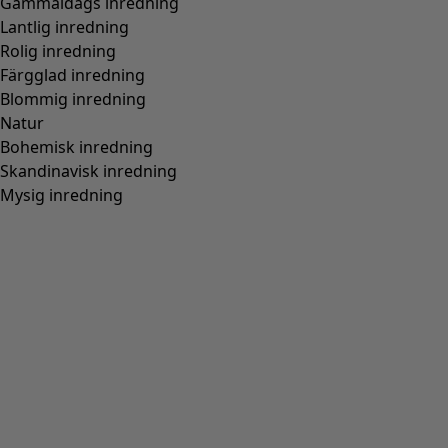
1/2 Vidd nertill:
50.0 cm
Material och produktion
100% bomull. Bomullen är ekologiskt certifierad. Plagget
är blocktryckt för hand. Den blåa färgställningen är
infärgad med växtfärgen indigo. Blötlägg ej och undvik
starkt solljus då växtfärgad textil lättare bleks. Fintvätt 30°.
Stryk med medelvarmt järn. Krymper 2-3 %. Tillverkning i
Bagru, Indien.
Matcha med