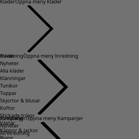
Kläder
Öppna meny Kläder
Kläder
Inredning
Öppna meny Inredning
Nyheter
Alla kläder
Klänningar
Tunikor
Toppar
Skjortor & blusar
Koftor
Stickade tröjor
Inredning
Kampanjer
Öppna meny Kampanjer
Västar
Nyheter
Kappor & jackor
All inredning
Byxor