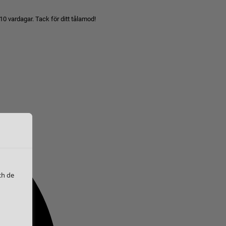
10 vardagar. Tack för ditt tålamod!
ch de