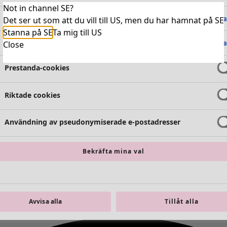
Not in channel SE?
Absolut nödvändiga cookies
Alltid 
Det ser ut som att du vill till US, men du har hamnat på SE
Stanna på SE
Ta mig till US
Funktionella cookies
Alltid 
Close
Prestanda-cookies
Riktade cookies
Användning av pseudonymiserade e-postadresser
Bekräfta mina val
Avvisa alla
Tillåt alla