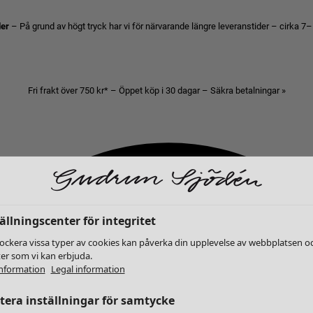
der
– På grund av högt tryck har vi för närvarande längre leveranstider – cirka 7–
Fri frakt över 750 kr* – Öppet köp i 30 dagar – Säkra betalningar »
ällningscenter för integritet
lockera vissa typer av cookies kan påverka din upplevelse av webbplatsen o
ter som vi kan erbjuda.
nformation
Legal information
era inställningar för samtycke