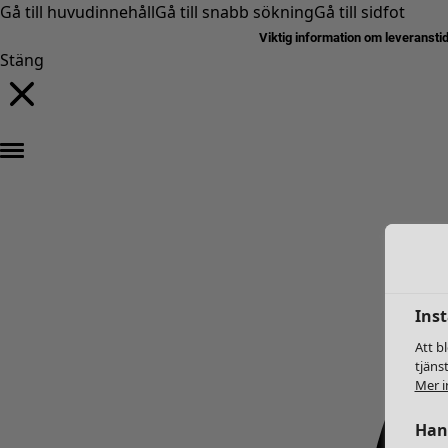
Gå till huvudinnehåll
Gå till snabb sökning
Gå till sidfot
Viktig information om leveransti
Stäng
Inst
Att b
tjäns
Mer i
Hant