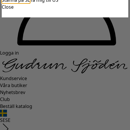
Stanna på SE
Ta mig till US
Close
Logga in
Kundservice
Våra butiker
Nyhetsbrev
Club
Beställ katalog
SE
SE