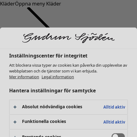
Kläder
Öppna meny Kläder
Inställningscenter för integritet
Kläder
Inredning
Öppna meny Inredning
Nyheter
Att blockera vissa typer av cookies kan påverka din upplevelse av
webbplatsen och de tjänster som vi kan erbjuda.
Alla kläder
Mer information
Legal information
Klänningar
Tunikor
Hantera inställningar för samtycke
Toppar
Skjortor & blusar
Absolut nödvändiga cookies
Alltid aktiv
Koftor
Stickade tröjor
Inredning
Kampanjer
Öppna meny Kampanjer
Funktionella cookies
Alltid aktiv
Västar
Nyheter
Kappor & jackor
All inredning
Prestanda-cookies