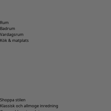
Öppet köp i 30 dagar.
Levereras om 3-5 arbetsdagar, förutsatt att varan finns i
lager.
Produktinformation
Stickad kofta med olika grafiska mönster, den turkosa med
trekanter och den rosa med zigzag. Modell med rund hals
och hellång ärm. Fina knappar i kokos samt praktiska
sidfickor.
Art.nr
63205
Färgnummer
35
Färg
hibiskus
Material
bomull
Storlek och mått
Normal passform, rymlig över
Passform
stussen.
Längd/M:
85.0 cm