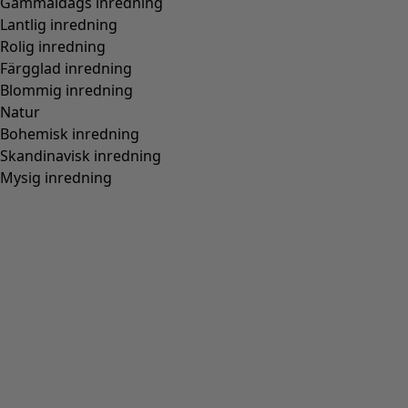
1/2 Bystvidd:
52 cm
1/2 Vidd nertill:
78 cm
Ärmlängden från mitt
77 cm
bak:
Material och produktion
100% bomull. Bomullen är ekologiskt certifierad. Fintvätt
40°. Forma plagget i fuktigt tillstånd och plantorka. Förvara
plagget liggande. Krymper 2-3%. Tillverkning i Salem,
Indien.
Matcha med