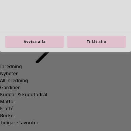
Wish list icon
Finalrea
:
495 kr
Pris
:
995 kr
Färg
hibiskus
35
Avvisa alla
Tillåt alla
Storlek
S
M
L
XL
Hitta rätt storlek
Hitta rätt storlek
Lägg till i varukorgen
Fåtal kvar i lager
Fri frakt på beställningar över 750 kr.