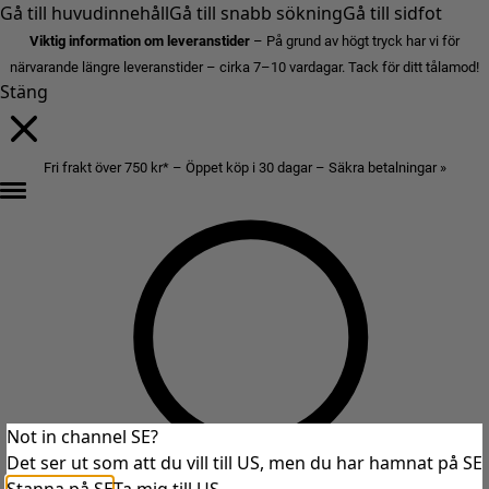
Gå till huvudinnehåll
Gå till snabb sökning
Gå till sidfot
Viktig information om leveranstider
– På grund av högt tryck har vi för
närvarande längre leveranstider – cirka 7–10 vardagar. Tack för ditt tålamod!
Stäng
Fri frakt över 750 kr* – Öppet köp i 30 dagar – Säkra betalningar »
Not in channel SE?
Det ser ut som att du vill till US, men du har hamnat på SE