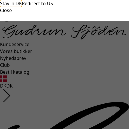
Stay in DK
Redirect to US
unexpectederror.buttontext
Close
Login side
Kundeservice
Vores butikker
Nyhedsbrev
Club
Bestil katalog
DK
DK