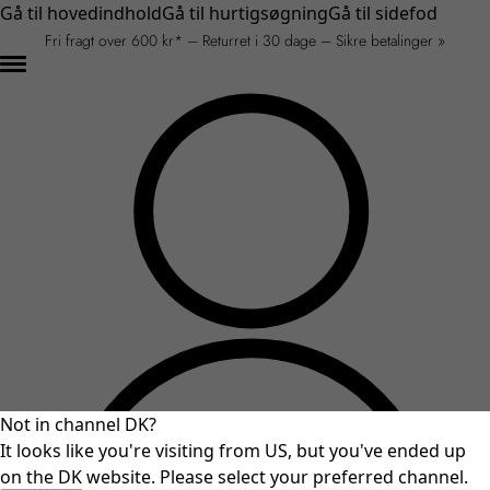
Gå til hovedindhold
Gå til hurtigsøgning
Gå til sidefod
Fri fragt over 600 kr* – Returret i 30 dage – Sikre betalinger »
Not in channel DK?
It looks like you're visiting from US, but you've ended up
on the DK website. Please select your preferred channel.
An unexpected error occurred.