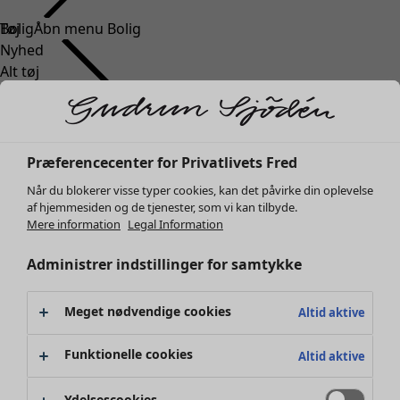
Tøj
Bolig
Åbn menu Bolig
Nyhed
Alt tøj
Kjoler
Tunikaer
Toppe
Skjorter og bluser
Bolig
Kampagner
Åbn menu Kampagner
Præferencecenter for Privatlivets Fred
Cardiganer
Nyhed
Når du blokerer visse typer cookies, kan det påvirke din oplevelse
Striktrøjer
Al boligindretning
af hjemmesiden og de tjenester, som vi kan tilbyde.
Veste
Gardiner
Mere information
Legal Information
Frakker & jakker
Puder & Pyntepudebetræk
Administrer indstillinger for samtykke
Bukser
Tæpper
Nederdele
Frotté
Sko
Boger
Meget nødvendige cookies
Altid aktive
Kimonoer
Tidligere favoritter
Kampagner
Alla kollektionerne
Alle kampagner
Funktionelle cookies
Altid aktive
Premierepriser
Klubpris
Ydelsescookies