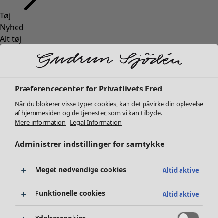
Tøj
Bolig
Åbn menu Bolig
Nyhed
Alt tøj
Kjoler
Tunikaer
Toppe
Skjorter og bluser
Bolig
Kampagner
Åbn menu Kampagner
Præferencecenter for Privatlivets Fred
Cardiganer
Nyhed
Når du blokerer visse typer cookies, kan det påvirke din oplevelse
Striktrøjer
Al boligindretning
af hjemmesiden og de tjenester, som vi kan tilbyde.
Veste
Gardiner
Mere information
Legal Information
Frakker & jakker
Puder & Pyntepudebetræk
Administrer indstillinger for samtykke
Bukser
Tæpper
Nederdele
Frotté
Sko
Boger
Meget nødvendige cookies
Altid aktive
Kimonoer
Tidligere favoritter
Kampagner
Alla kollektionerne
Alle kampagner
Funktionelle cookies
Altid aktive
Premierepriser
Klubpris
Ydelsescookies