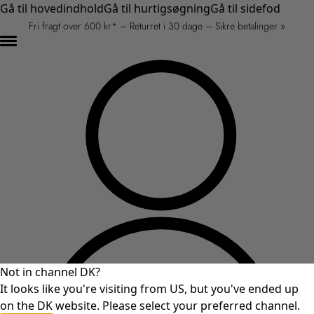
Gå til hovedindhold
Gå til hurtigsøgning
Gå til sidefod
Fri fragt over 600 kr* – Returret i 30 dage – Sikre betalinger »
Not in channel DK?
It looks like you're visiting from US, but you've ended up
on the DK website. Please select your preferred channel.