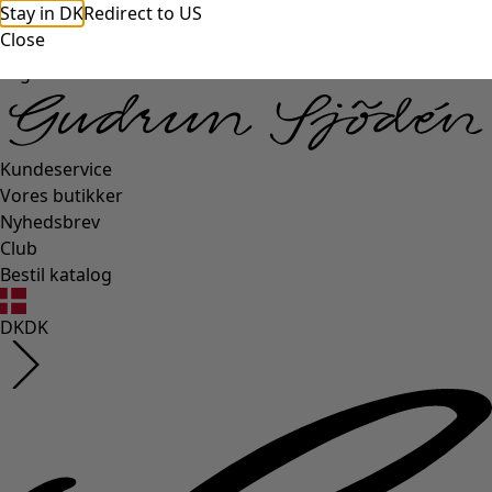
Stay in DK
Redirect to US
Close
Login side
Kundeservice
Vores butikker
Nyhedsbrev
Club
Bestil katalog
DK
DK