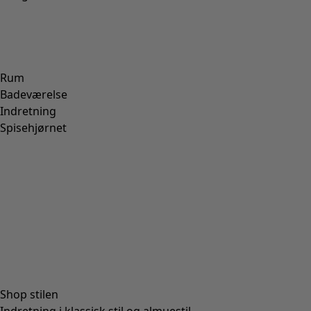
Jerseybluse med rullekrave i lyocell/elastan
Wish list icon
Udsalgsslutspurt
:
235 kr
Pris
:
475 kr
Farve
birkeblad
80