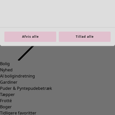
Bolig
Åbn menu Bolig
Afvis alle
Tillad alle
Bolig
Nyhed
Al boligindretning
Gardiner
Puder & Pyntepudebetræk
Tæpper
Frotté
Boger
Tidligere favoritter