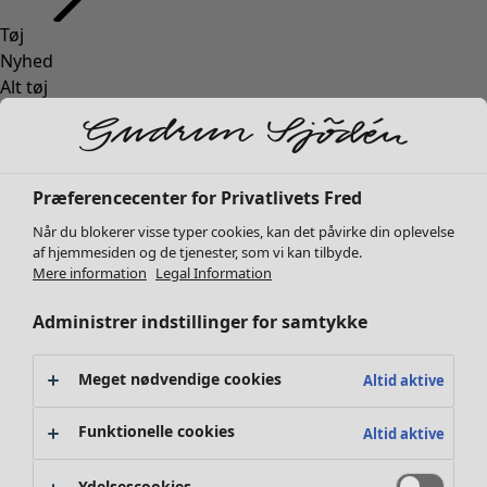
Tøj
Nyhed
Alt tøj
Kjoler
Tunikaer
Toppe
Skjorter og bluser
Præferencecenter for Privatlivets Fred
Cardiganer
Når du blokerer visse typer cookies, kan det påvirke din oplevelse
Striktrøjer
af hjemmesiden og de tjenester, som vi kan tilbyde.
Veste
Mere information
Legal Information
Frakker & jakker
Administrer indstillinger for samtykke
Bukser
Nederdele
Sko
Meget nødvendige cookies
Altid aktive
Kimonoer
Funktionelle cookies
Altid aktive
Ydelsescookies