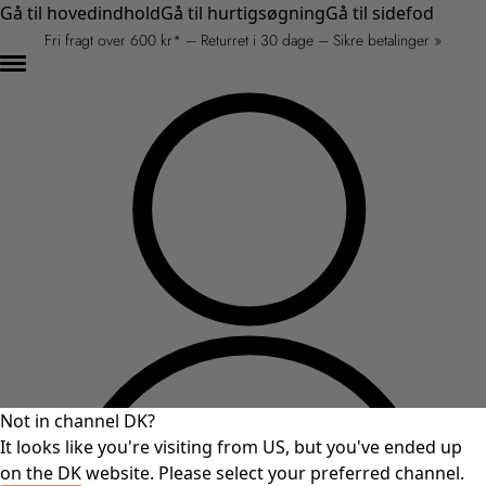
Gå til hovedindhold
Gå til hurtigsøgning
Gå til sidefod
Fri fragt over 600 kr* – Returret i 30 dage – Sikre betalinger »
Not in channel DK?
It looks like you're visiting from US, but you've ended up
on the DK website. Please select your preferred channel.