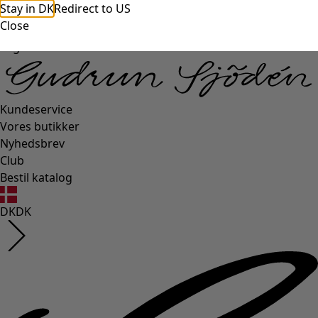
Stay in DK
Redirect to US
Close
Login side
Kundeservice
Vores butikker
Nyhedsbrev
Club
Bestil katalog
DK
DK