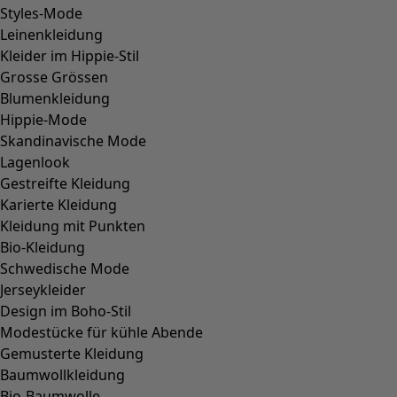
00014
(
55
)
36
(
135
)
37
(
135
)
38
(
135
)
39
(
135
)
40
(
135
)
41
(
135
)
42
(
135
)
Material
Material
BAUMWOLLE
(
1825
)
ELASTHAN
(
382
)
LEINEN
(
347
)
POLYAMID
(
319
)
WOLLE
(
284
)
MODAL
(
162
)