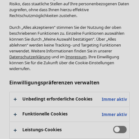
Röcke
Neuheiten
Risiko, dass staatliche Stellen auf Ihre personenbezogenen Daten
Jacken & Mäntel
Alle anzeigen
zugreifen, ohne dass Ihnen hierzu effektive
Leggings /Strumpfhosen
Rechtschutzmöglichkeiten zustehen.
Kleider
Accessoires
Tuniken
Durch „Alles akzeptieren“ stimmen Sie der Nutzung der oben
Schuhe
Pullover
beschriebenen Funktionen zu. Einzelne Funktionen auswählen
Bademode
SALE Zuhause
Tops & Shirts
können Sie durch „Meine Auswahl bestätigen“. Über „Alles
ablehnen“ werden keine Tracking- und Targeting Funktionen
Basics
Alle anzeigen
Strickpullover
verwendet. Weitere Informationen finden Sie in unserer
Dekoration
Zuhause
Angebote
Menü öffnen Angebote
Westen
Datenschutzerklärung
und im
Impressum
. Ihre Einwilligung
Textilien
Neuheiten
Hosen
können Sie für die Zukunft über die Cookie-Einstellungen
Frottee
Alle anzeigen
Blusen
widerrufen.
Kissen
Strickjacken
Einwilligungspräferenzen verwalten
Gardinen
Jacken & Mäntel
Teppiche
Röcke
Frottee
Unbedingt erforderliche Cookies
Immer aktiv
Geschirr
Tischdecken & -läufer
Funktionelle Cookies
Immer aktiv
Kollektionen
Dekoration & Accessoires
Alle anzeigen
Bücher
Leistungs-Cookies
Premierenpreise
SALE Aktionen
Stoffe
Bestpreise