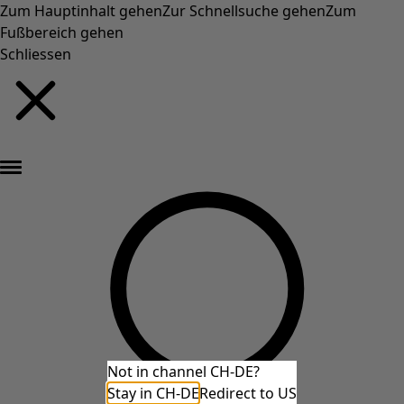
Zum Hauptinhalt gehen
Zur Schnellsuche gehen
Zum
Fußbereich gehen
Schliessen
Neu eingetroffen: Gudruns farbenfrohe Herbstkollektion »
Not in channel CH-DE?
Stay in CH-DE
Redirect to US