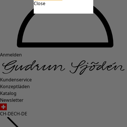
Close
Anmelden
Kundenservice
Konzeptläden
Katalog
Newsletter
CH-DE
CH-DE