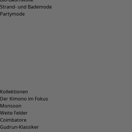
LYOCELL
(
132
)
ALPAKA
(
111
)
LEDER
(
84
)
POLYESTER
(
72
)
VISKOSE
(
69
)
SEIDE
(
36
)
HANF
(
7
)
KERAMIK
(
6
)
HOLZ
(
5
)
KNOCHEN
(
4
)
BAMBUS
(
3
)
RAMIE
(
3
)
JUTE
(
2
)
PAPIER
(
1
)
Passform
Passform