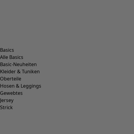
Filtern
Farbe
Farbe
Ungebleicht
Natur
Gelb
Rot
Rosa
Blau
Lila
Grün
Braun
Grau
Schwarz
Grösse