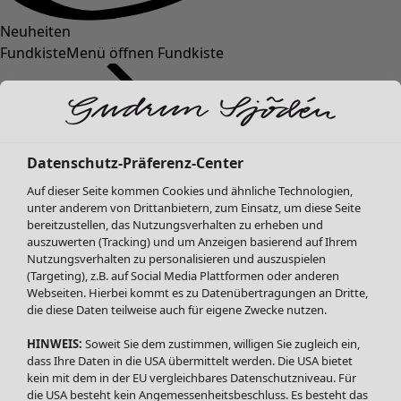
Neuheiten
Fundkiste
Menü öffnen Fundkiste
Datenschutz-Präferenz-Center
Auf dieser Seite kommen Cookies und ähnliche Technologien,
unter anderem von Drittanbietern, zum Einsatz, um diese Seite
bereitzustellen, das Nutzungsverhalten zu erheben und
SALE Mode
Mode
Menü öffnen Mode
auszuwerten (Tracking) und um Anzeigen basierend auf Ihrem
Alle anzeigen
Nutzungsverhalten zu personalisieren und auszuspielen
Kleider
(Targeting), z.B. auf Social Media Plattformen oder anderen
Webseiten. Hierbei kommt es zu Datenübertragungen an Dritte,
Tuniken
die diese Daten teilweise auch für eigene Zwecke nutzen.
Blusen
Pullover & Shirts
HINWEIS:
Soweit Sie dem zustimmen, willigen Sie zugleich ein,
Strickjacken
dass Ihre Daten in die USA übermittelt werden. Die USA bietet
kein mit dem in der EU vergleichbares Datenschutzniveau. Für
Hosen
Mode
Zuhause
Menü öffnen Zuhause
die USA besteht kein Angemessenheitsbeschluss. Es besteht das