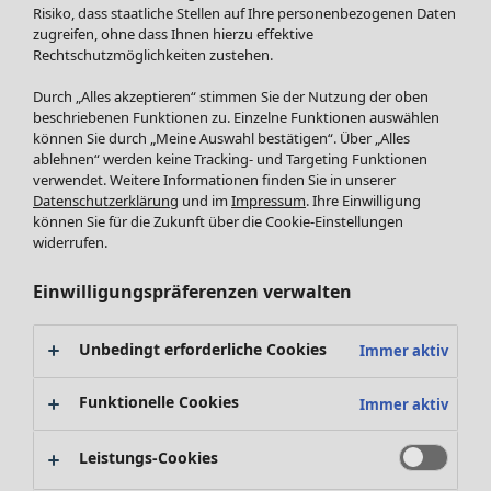
Röcke
Risiko, dass staatliche Stellen auf Ihre personenbezogenen Daten
Jacken & Mäntel
zugreifen, ohne dass Ihnen hierzu effektive
Leggings /Strumpfhosen
Rechtschutzmöglichkeiten zustehen.
Accessoires
Durch „Alles akzeptieren“ stimmen Sie der Nutzung der oben
Schuhe
beschriebenen Funktionen zu. Einzelne Funktionen auswählen
Bademode
SALE Zuhause
können Sie durch „Meine Auswahl bestätigen“. Über „Alles
ablehnen“ werden keine Tracking- und Targeting Funktionen
Basics
Alle anzeigen
verwendet. Weitere Informationen finden Sie in unserer
Dekoration
Datenschutzerklärung
und im
Impressum
. Ihre Einwilligung
Textilien
können Sie für die Zukunft über die Cookie-Einstellungen
Frottee
widerrufen.
Einwilligungspräferenzen verwalten
Unbedingt erforderliche Cookies
Immer aktiv
Funktionelle Cookies
Immer aktiv
Leistungs-Cookies
SALE Aktionen