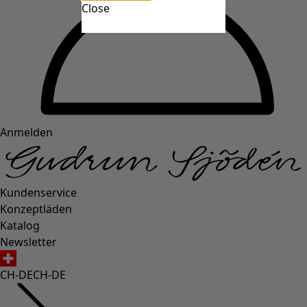
Close
Anmelden
Kundenservice
Konzeptläden
Katalog
Newsletter
CH-DE
CH-DE