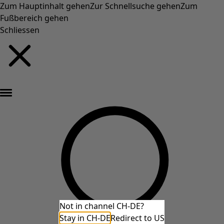
Zum Hauptinhalt gehen
Zur Schnellsuche gehen
Zum
Fußbereich gehen
Schliessen
Neu eingetroffen: Gudruns farbenfrohe Herbstkollektion »
Not in channel CH-DE?
Stay in CH-DE
Redirect to US