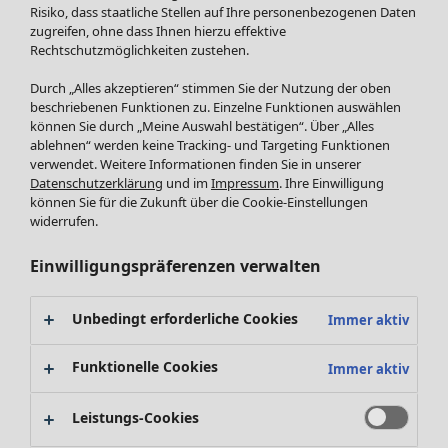
Röcke
Neuheiten
Risiko, dass staatliche Stellen auf Ihre personenbezogenen Daten
Jacken & Mäntel
Alle anzeigen
zugreifen, ohne dass Ihnen hierzu effektive
Leggings /Strumpfhosen
Rechtschutzmöglichkeiten zustehen.
Kleider
Accessoires
Tuniken
Durch „Alles akzeptieren“ stimmen Sie der Nutzung der oben
Schuhe
Pullover
beschriebenen Funktionen zu. Einzelne Funktionen auswählen
Bademode
SALE Zuhause
Tops & Shirts
können Sie durch „Meine Auswahl bestätigen“. Über „Alles
ablehnen“ werden keine Tracking- und Targeting Funktionen
Basics
Alle anzeigen
Strickpullover
verwendet. Weitere Informationen finden Sie in unserer
Dekoration
Zuhause
Angebote
Menü öffnen Angebote
Westen
Datenschutzerklärung
und im
Impressum
. Ihre Einwilligung
Textilien
Neuheiten
Hosen
können Sie für die Zukunft über die Cookie-Einstellungen
Frottee
Alle anzeigen
Blusen
widerrufen.
Kissen
Strickjacken
Einwilligungspräferenzen verwalten
Gardinen
Jacken & Mäntel
Teppiche
Röcke
Frottee
Geschenkgutschein
Unbedingt erforderliche Cookies
Immer aktiv
Geschirr
Tischdecken & -läufer
Funktionelle Cookies
Immer aktiv
Kollektionen
Dekoration & Accessoires
Alle anzeigen
Bücher
Leistungs-Cookies
Premierenpreise
SALE Aktionen
Stoffe
Bestpreise