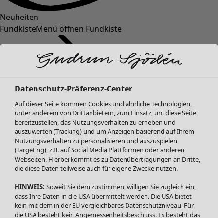
Neuheiten
Fundkiste
Menü öffnen Fundkiste
Datenschutz-Präferenz-Center
Auf dieser Seite kommen Cookies und ähnliche Technologien,
unter anderem von Drittanbietern, zum Einsatz, um diese Seite
bereitzustellen, das Nutzungsverhalten zu erheben und
SALE Mode
Mode
Menü öffnen Mode
auszuwerten (Tracking) und um Anzeigen basierend auf Ihrem
Alle anzeigen
Nutzungsverhalten zu personalisieren und auszuspielen
Kleider
(Targeting), z.B. auf Social Media Plattformen oder anderen
Webseiten. Hierbei kommt es zu Datenübertragungen an Dritte,
Tuniken
die diese Daten teilweise auch für eigene Zwecke nutzen.
Blusen
Pullover & Shirts
HINWEIS:
Soweit Sie dem zustimmen, willigen Sie zugleich ein,
Strickjacken
dass Ihre Daten in die USA übermittelt werden. Die USA bietet
kein mit dem in der EU vergleichbares Datenschutzniveau. Für
Hosen
Mode
Zuhause
Menü öffnen Zuhause
die USA besteht kein Angemessenheitsbeschluss. Es besteht das