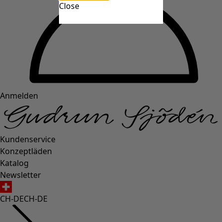
Close
Anmelden
Kundenservice
Konzeptläden
Katalog
Newsletter
CH-DE
CH-DE