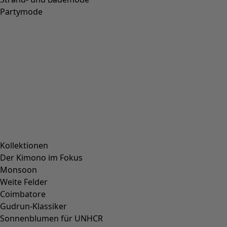
Webkleid „Flora Flow“ aus Viskose
Wunschliste-Symbol
Fundkiste
:
CHF 41.00
Preis
:
CHF 94.00