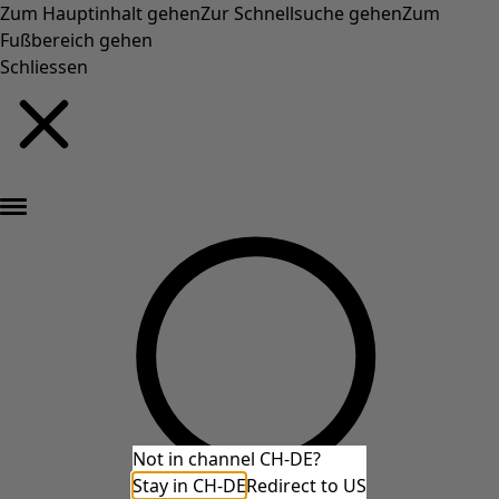
Zum Hauptinhalt gehen
Zur Schnellsuche gehen
Zum
Fußbereich gehen
Schliessen
Neu eingetroffen: Gudruns farbenfrohe Herbstkollektion »
Not in channel CH-DE?
Stay in CH-DE
Redirect to US