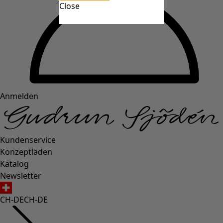
Close
Anmelden
Kundenservice
Konzeptläden
Katalog
Newsletter
CH-DE
CH-DE