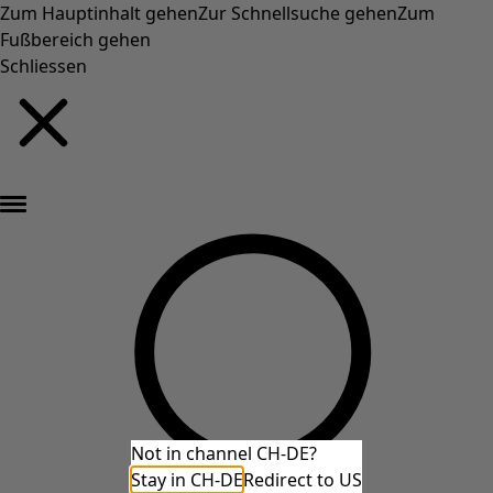
Zum Hauptinhalt gehen
Zur Schnellsuche gehen
Zum
Fußbereich gehen
Schliessen
Neu eingetroffen: Gudruns farbenfrohe Herbstkollektion »
Not in channel CH-DE?
Stay in CH-DE
Redirect to US