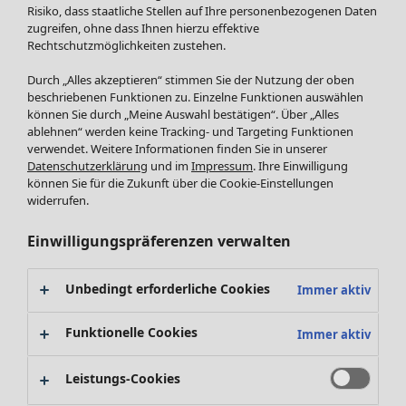
Röcke
Risiko, dass staatliche Stellen auf Ihre personenbezogenen Daten
Jacken & Mäntel
zugreifen, ohne dass Ihnen hierzu effektive
Leggings /Strumpfhosen
Rechtschutzmöglichkeiten zustehen.
Accessoires
Durch „Alles akzeptieren“ stimmen Sie der Nutzung der oben
Schuhe
beschriebenen Funktionen zu. Einzelne Funktionen auswählen
Bademode
SALE Zuhause
können Sie durch „Meine Auswahl bestätigen“. Über „Alles
ablehnen“ werden keine Tracking- und Targeting Funktionen
Basics
Alle anzeigen
verwendet. Weitere Informationen finden Sie in unserer
Dekoration
Datenschutzerklärung
und im
Impressum
. Ihre Einwilligung
Textilien
können Sie für die Zukunft über die Cookie-Einstellungen
Frottee
widerrufen.
Einwilligungspräferenzen verwalten
Unbedingt erforderliche Cookies
Immer aktiv
Funktionelle Cookies
Immer aktiv
Leistungs-Cookies
SALE Aktionen