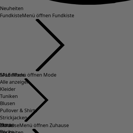
Neuheiten
Fundkiste
Menü öffnen Fundkiste
SALE Mode
Mode
Menü öffnen Mode
Alle anzeigen
Kleider
Tuniken
Blusen
Pullover & Shirts
Strickjacken
Hosen
Mode
Zuhause
Menü öffnen Zuhause
Röcke
Neuheiten