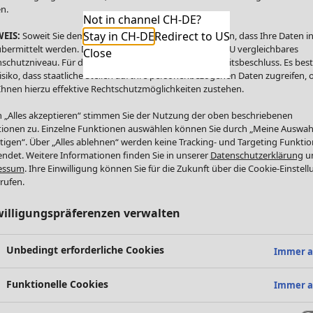
n.
Not in channel CH-DE?
Stay in CH-DE
Redirect to US
EIS:
Soweit Sie dem zustimmen, willigen Sie zugleich ein, dass Ihre Daten in
bermittelt werden. Die USA bietet kein mit dem in der EU vergleichbares
Close
schutzniveau. Für die USA besteht kein Angemessenheitsbeschluss. Es bes
isiko, dass staatliche Stellen auf Ihre personenbezogenen Daten zugreifen,
Ihnen hierzu effektive Rechtschutzmöglichkeiten zustehen.
 „Alles akzeptieren“ stimmen Sie der Nutzung der oben beschriebenen
ionen zu. Einzelne Funktionen auswählen können Sie durch „Meine Auswah
tigen“. Über „Alles ablehnen“ werden keine Tracking- und Targeting Funkti
ndet. Weitere Informationen finden Sie in unserer
Datenschutzerklärung
u
essum
. Ihre Einwilligung können Sie für die Zukunft über die Cookie-Einstel
rufen.
willigungspräferenzen verwalten
Unbedingt erforderliche Cookies
Immer a
Funktionelle Cookies
Immer a