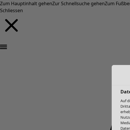
Zum Hauptinhalt gehen
Zur Schnellsuche gehen
Zum Fußbe
Schliessen
Dat
Auf d
Dritt
erheb
Nutzu
Media
Daten