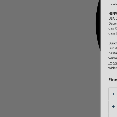
nutze
HINW
USA ü
Daten
das R
dass 
Durch
Funkt
bestä
verwe
Impr
wider
Ein