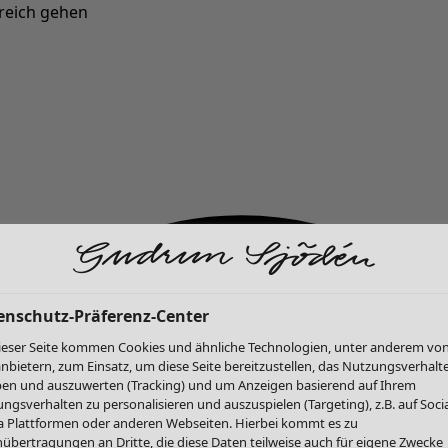
reich gehen
Neu eingetroffen: Gudruns farbenfrohe Herbstkollektion »
enschutz-Präferenz-Center
ieser Seite kommen Cookies und ähnliche Technologien, unter anderem vo
anbietern, zum Einsatz, um diese Seite bereitzustellen, das Nutzungsverhalt
en und auszuwerten (Tracking) und um Anzeigen basierend auf Ihrem
ngsverhalten zu personalisieren und auszuspielen (Targeting), z.B. auf Socia
 Plattformen oder anderen Webseiten. Hierbei kommt es zu
übertragungen an Dritte, die diese Daten teilweise auch für eigene Zwecke