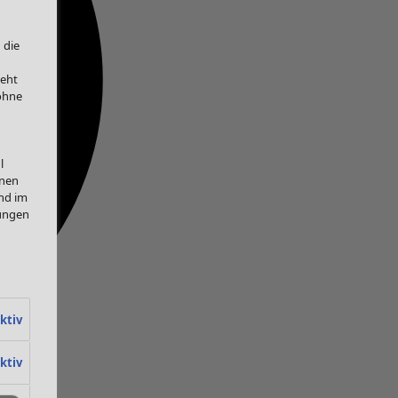
 die
teht
 ohne
l
onen
nd im
lungen
ktiv
ktiv