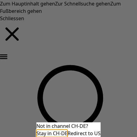
Zum Hauptinhalt gehen
Zur Schnellsuche gehen
Zum
Fußbereich gehen
Schliessen
Neu eingetroffen: Gudruns farbenfrohe Herbstkollektion »
Not in channel CH-DE?
Stay in CH-DE
Redirect to US