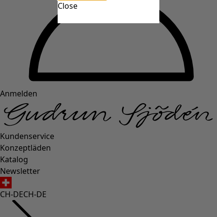
Close
Anmelden
Kundenservice
Konzeptläden
Katalog
Newsletter
CH-DE
CH-DE