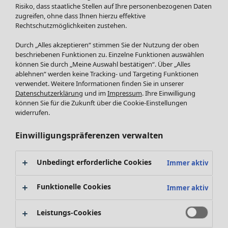
Röcke
Risiko, dass staatliche Stellen auf Ihre personenbezogenen Daten
Jacken & Mäntel
zugreifen, ohne dass Ihnen hierzu effektive
Leggings /Strumpfhosen
Rechtschutzmöglichkeiten zustehen.
Accessoires
Durch „Alles akzeptieren“ stimmen Sie der Nutzung der oben
Schuhe
beschriebenen Funktionen zu. Einzelne Funktionen auswählen
Bademode
SALE Zuhause
können Sie durch „Meine Auswahl bestätigen“. Über „Alles
ablehnen“ werden keine Tracking- und Targeting Funktionen
Basics
Alle anzeigen
verwendet. Weitere Informationen finden Sie in unserer
Dekoration
Datenschutzerklärung
und im
Impressum
. Ihre Einwilligung
Textilien
können Sie für die Zukunft über die Cookie-Einstellungen
Frottee
widerrufen.
Einwilligungspräferenzen verwalten
Unbedingt erforderliche Cookies
Immer aktiv
Funktionelle Cookies
Immer aktiv
Leistungs-Cookies
SALE Aktionen