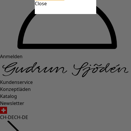
Close
Anmelden
Kundenservice
Konzeptläden
Katalog
Newsletter
CH-DE
CH-DE