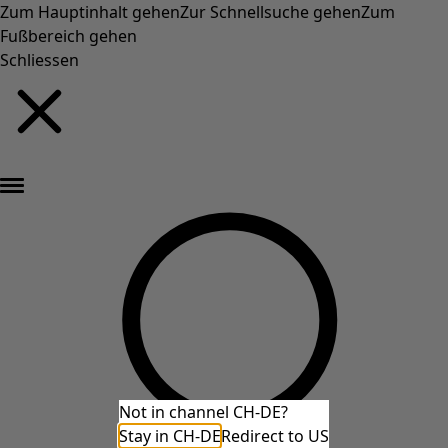
Zum Hauptinhalt gehen
Zur Schnellsuche gehen
Zum
Fußbereich gehen
Schliessen
Neu eingetroffen: Gudruns farbenfrohe Herbstkollektion »
Not in channel CH-DE?
Stay in CH-DE
Redirect to US