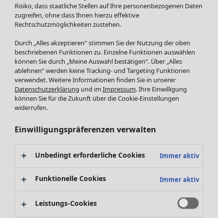
Röcke
Risiko, dass staatliche Stellen auf Ihre personenbezogenen Daten
Jacken & Mäntel
zugreifen, ohne dass Ihnen hierzu effektive
Leggings /Strumpfhosen
Rechtschutzmöglichkeiten zustehen.
Accessoires
Durch „Alles akzeptieren“ stimmen Sie der Nutzung der oben
Schuhe
beschriebenen Funktionen zu. Einzelne Funktionen auswählen
Bademode
SALE Zuhause
können Sie durch „Meine Auswahl bestätigen“. Über „Alles
ablehnen“ werden keine Tracking- und Targeting Funktionen
Basics
Alle anzeigen
verwendet. Weitere Informationen finden Sie in unserer
Dekoration
Datenschutzerklärung
und im
Impressum
. Ihre Einwilligung
Textilien
können Sie für die Zukunft über die Cookie-Einstellungen
Frottee
widerrufen.
Einwilligungspräferenzen verwalten
Unbedingt erforderliche Cookies
Immer aktiv
Funktionelle Cookies
Immer aktiv
Leistungs-Cookies
SALE Aktionen