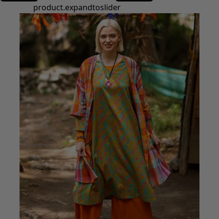
Basics
Alle Basics
Basic-Neuheiten
Kleider & Tuniken
Oberteile
Hosen & Leggings
Gewebtes
Jersey
Strick