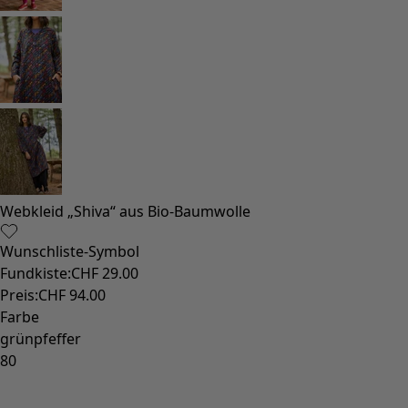
Strand- und Bademode
Partymode
Kollektionen
Der Kimono im Fokus
Monsoon
Weite Felder
Coimbatore
Gudrun-Klassiker