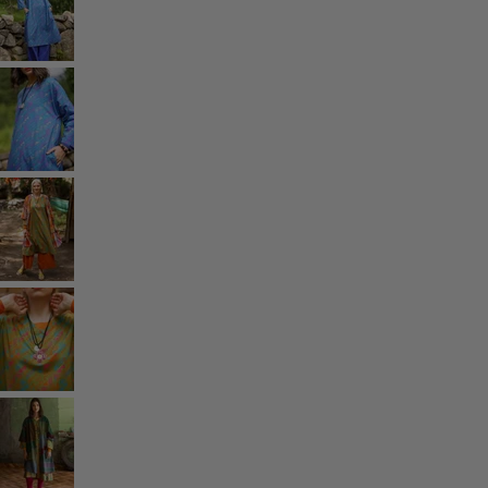
Styles-Mode
Leinenkleidung
Kleider im Hippie-Stil
Grosse Grössen
Blumenkleidung
Hippie-Mode
Skandinavische Mode
Lagenlook
Gestreifte Kleidung
Karierte Kleidung
Kleidung mit Punkten
Bio-Kleidung
Schwedische Mode
Jerseykleider
Design im Boho-Stil
Modestücke für kühle Abende
Gemusterte Kleidung
Baumwollkleidung
Bio-Baumwolle