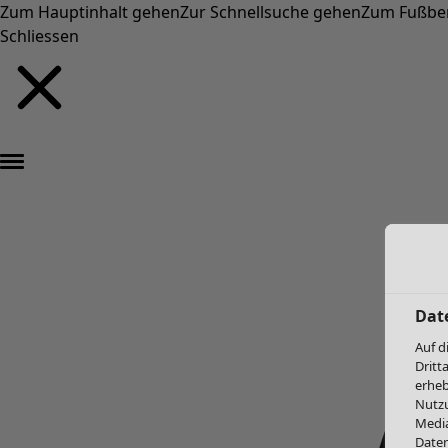
Zum Hauptinhalt gehen
Zur Schnellsuche gehen
Zum Fußbe
Schliessen
Dat
Auf d
Dritt
erheb
Nutzu
Media
Daten