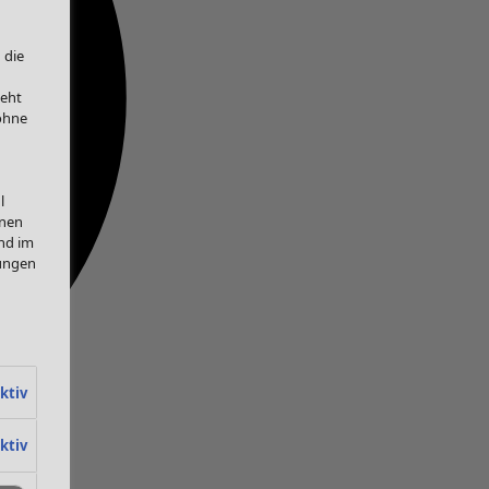
 die
teht
 ohne
l
onen
nd im
lungen
ktiv
ktiv