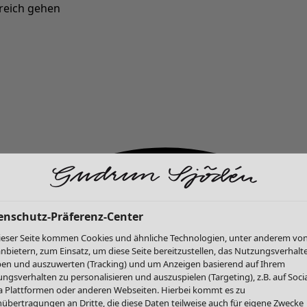
reich gehen
Neu eingetroffen: Gudruns farbenfrohe Herbstkollektion »
enschutz-Präferenz-Center
ieser Seite kommen Cookies und ähnliche Technologien, unter anderem vo
anbietern, zum Einsatz, um diese Seite bereitzustellen, das Nutzungsverhalt
en und auszuwerten (Tracking) und um Anzeigen basierend auf Ihrem
ngsverhalten zu personalisieren und auszuspielen (Targeting), z.B. auf Socia
 Plattformen oder anderen Webseiten. Hierbei kommt es zu
übertragungen an Dritte, die diese Daten teilweise auch für eigene Zwecke