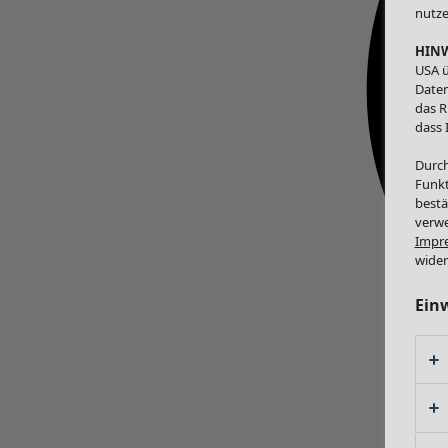
nutze
HINW
USA ü
Daten
das R
dass 
Durch
Funkt
bestä
verwe
Impr
wider
Ein