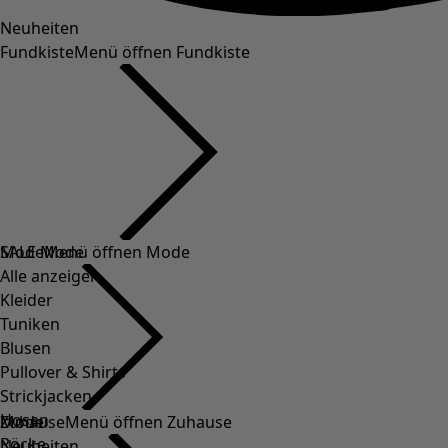
Neuheiten
Fundkiste
Menü öffnen Fundkiste
SALE Mode
Mode
Menü öffnen Mode
Alle anzeigen
Kleider
Tuniken
Blusen
Pullover & Shirts
Strickjacken
Hosen
Mode
Zuhause
Menü öffnen Zuhause
Röcke
Neuheiten