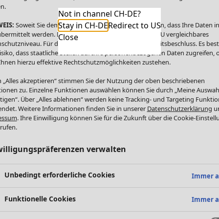
n.
Not in channel CH-DE?
Stay in CH-DE
Redirect to US
EIS:
Soweit Sie dem zustimmen, willigen Sie zugleich ein, dass Ihre Daten in
bermittelt werden. Die USA bietet kein mit dem in der EU vergleichbares
Close
schutzniveau. Für die USA besteht kein Angemessenheitsbeschluss. Es bes
isiko, dass staatliche Stellen auf Ihre personenbezogenen Daten zugreifen,
Ihnen hierzu effektive Rechtschutzmöglichkeiten zustehen.
 „Alles akzeptieren“ stimmen Sie der Nutzung der oben beschriebenen
ionen zu. Einzelne Funktionen auswählen können Sie durch „Meine Auswah
tigen“. Über „Alles ablehnen“ werden keine Tracking- und Targeting Funkti
ndet. Weitere Informationen finden Sie in unserer
Datenschutzerklärung
u
essum
. Ihre Einwilligung können Sie für die Zukunft über die Cookie-Einstel
rufen.
willigungspräferenzen verwalten
Unbedingt erforderliche Cookies
Immer a
Funktionelle Cookies
Immer a