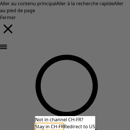
Aller au contenu principal
Aller à la recherche rapide
Aller
au pied de page
Fermer
Nouveautés : la collection d'automne haute en couleur de Gudrun »
Not in channel CH-FR?
Stay in CH-FR
Redirect to US