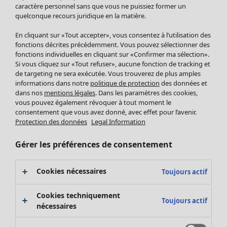
Pantalon
caractère personnel sans que vous ne puissiez former un
quelconque recours juridique en la matière.
Jupes
Manteaux & vestes
Vêtements
Maison
Ouvrir le menu Maison
En cliquant sur «Tout accepter», vous consentez à l’utilisation des
Leggings et collants
Nouveautés
fonctions décrites précédemment. Vous pouvez sélectionner des
Accessoires
fonctions individuelles en cliquant sur «Confirmer ma sélection».
Tous les vêtements
Si vous cliquez sur «Tout refuser», aucune fonction de tracking et
Chaussures
Robes
de targeting ne sera exécutée. Vous trouverez de plus amples
Vêtements de bain
Soldes Mobilier
Tuniques
informations dans notre
politique de protection
des données et
Basics
Bonnes affaires déco
dans nos
mentions légales
. Dans les paramètres des cookies,
Pulls
Décoration
vous pouvez également révoquer à tout moment le
Tops
consentement que vous avez donné, avec effet pour l’avenir.
Textiles
Pulls en tricot
Protection des données
Legal Information
Tapis
Gilets sans manches
Maison
Offres
Ouvrir le menu Offres
Éponge
Pantalons
Gérer les préférences de consentement
Nouveautés
Chemises et blouses
Voir toute la décoration
Gilets
Coussins
Cookies nécessaires
Toujours actif
Manteaux & vestes
Rideaux
Jupes
Tapis
Cookies techniquement
Toujours actif
Cartes cadeaux
Éponge
nécessaires
Céramique et verre