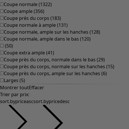
Coupe normale
(
1322
)
Coupe ample
(
356
)
Coupe près du corps
(
183
)
Coupe normale à ample
(
131
)
Coupe normale, ample sur les hanches
(
128
)
Coupe normale, ample dans le bas
(
120
)
(
50
)
Coupe extra ample
(
41
)
Coupe près du corps, normale dans le bas
(
29
)
Coupe près du corps, normale sur les hanches
(
15
)
Coupe près du corps, ample sur les hanches
(
6
)
Larges
(
5
)
Montrer tout
Effacer
Trier par prix
:
sort.bypriceasc
sort.bypricedesc