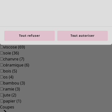
polyamide
(
319
)
laine
(
284
)
modal
(
162
)
lyocell
(
132
)
alpaga
(
111
)
cuir
(
84
)
Tout refuser
Tout autoriser
polyester
(
72
)
viscose
(
69
)
soie
(
36
)
chanvre
(
7
)
céramique
(
6
)
bois
(
5
)
os
(
4
)
bambou
(
3
)
ramie
(
3
)
jute
(
2
)
papier
(
1
)
Coupes