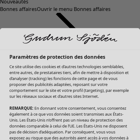
Nouveautés
Bonnes affaires
Ouvrir le menu Bonnes affaires
Paramètres de protection des données
Ce site utilise des cookies et d’autres technologies semblables,
entre autres, de prestataires tiers, afin de mettre à disposition et
d’analyser (tracking) les fonctions de cette page et de vous
proposer des publicités adaptées, reposant sur votre
Soldes Vêtements
Vêtements
Ouvrir le menu Vêtements
comportement sur le site et votre profil (targeting), par exemple
sur les réseaux sociaux et d’autres sites Internet.
Tous les vêtements
Robes
REMARQUE:
En donnant votre consentement, vous consentez
Tuniques
également à ce que vos données soient transmises aux États-
Blouses
Unis. Les États-Unis n’offrent pas un niveau de protection des
données comparable à celui de l’UE. Les États-Unis ne disposent
Tops
pas de décision d’adéquation. Par conséquent, vous vous
Gilets
exposez au risque que des autorités aient accès à vos données à