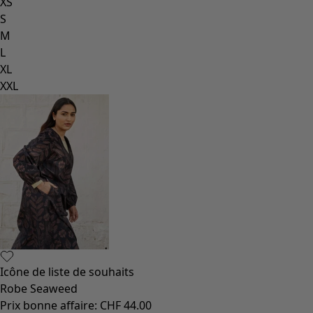
XS
S
M
L
XL
XXL
Icône de liste de souhaits
Robe Seaweed
Prix bonne affaire
:
CHF 44.00