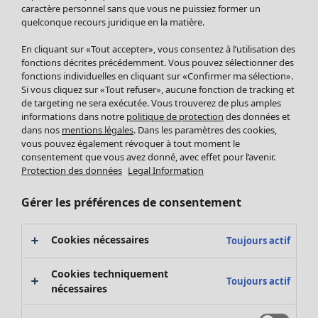
Pantalon
caractère personnel sans que vous ne puissiez former un
quelconque recours juridique en la matière.
Jupes
Manteaux & vestes
En cliquant sur «Tout accepter», vous consentez à l’utilisation des
Leggings et collants
fonctions décrites précédemment. Vous pouvez sélectionner des
Accessoires
fonctions individuelles en cliquant sur «Confirmer ma sélection».
Si vous cliquez sur «Tout refuser», aucune fonction de tracking et
Chaussures
de targeting ne sera exécutée. Vous trouverez de plus amples
Vêtements de bain
Soldes Mobilier
informations dans notre
politique de protection
des données et
Basics
Bonnes affaires déco
dans nos
mentions légales
. Dans les paramètres des cookies,
Décoration
vous pouvez également révoquer à tout moment le
consentement que vous avez donné, avec effet pour l’avenir.
Textiles
Protection des données
Legal Information
Tapis
Éponge
Gérer les préférences de consentement
Cookies nécessaires
Toujours actif
Cookies techniquement
Toujours actif
nécessaires