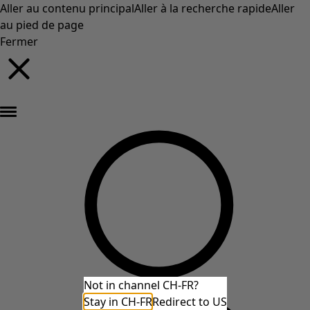
Aller au contenu principal
Aller à la recherche rapide
Aller
au pied de page
Fermer
Nouveautés : la collection d'automne haute en couleur de Gudrun »
Not in channel CH-FR?
Stay in CH-FR
Redirect to US