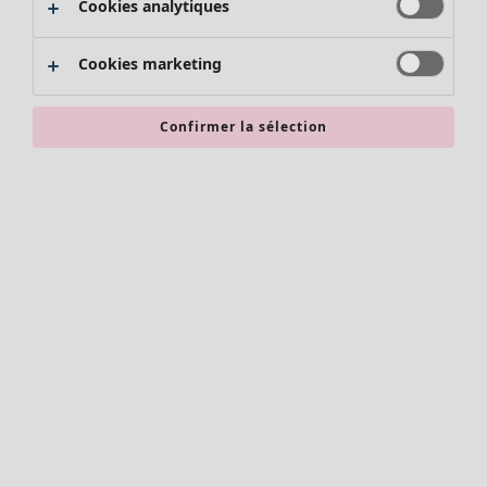
Cookies analytiques
Promos SOLDES
Les promos de Gudrun Sjödén
Cookies marketing
Nouvel arrivage
Bonnes affaires en soldes - jusqu'à -70
Confirmer la sélection