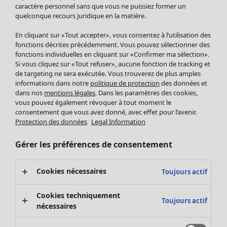
Pantalon
caractère personnel sans que vous ne puissiez former un
quelconque recours juridique en la matière.
Jupes
Manteaux & vestes
Vêtements
Maison
Ouvrir le menu Maison
En cliquant sur «Tout accepter», vous consentez à l’utilisation des
Leggings et collants
Nouveautés
fonctions décrites précédemment. Vous pouvez sélectionner des
Accessoires
fonctions individuelles en cliquant sur «Confirmer ma sélection».
Tous les vêtements
Si vous cliquez sur «Tout refuser», aucune fonction de tracking et
Chaussures
Robes
de targeting ne sera exécutée. Vous trouverez de plus amples
Vêtements de bain
Soldes Mobilier
Tuniques
informations dans notre
politique de protection
des données et
Basics
Bonnes affaires déco
dans nos
mentions légales
. Dans les paramètres des cookies,
Pulls
Décoration
vous pouvez également révoquer à tout moment le
Tops
consentement que vous avez donné, avec effet pour l’avenir.
Textiles
Pulls en tricot
Protection des données
Legal Information
Tapis
Gilets sans manches
Maison
Offres
Ouvrir le menu Offres
Éponge
Pantalons
Gérer les préférences de consentement
Nouveautés
Chemises et blouses
Voir toute la décoration
Gilets
Coussins
Cookies nécessaires
Toujours actif
Manteaux & vestes
Rideaux
Jupes
Tapis
Cookies techniquement
Toujours actif
Éponge
nécessaires
Céramique et verre