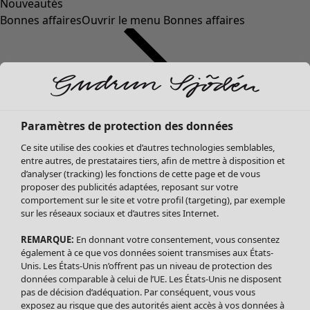
Nouveautés
Bonnes affaires
Ouvrir le menu Bonnes affaires
Paramètres de protection des données
Ce site utilise des cookies et d’autres technologies semblables,
entre autres, de prestataires tiers, afin de mettre à disposition et
d’analyser (tracking) les fonctions de cette page et de vous
proposer des publicités adaptées, reposant sur votre
Soldes Vêtements
Vêtements
Ouvrir le menu Vêtements
comportement sur le site et votre profil (targeting), par exemple
sur les réseaux sociaux et d’autres sites Internet.
Tous les vêtements
Robes
REMARQUE:
En donnant votre consentement, vous consentez
Tuniques
également à ce que vos données soient transmises aux États-
Blouses
Unis. Les États-Unis n’offrent pas un niveau de protection des
données comparable à celui de l’UE. Les États-Unis ne disposent
Tops
pas de décision d’adéquation. Par conséquent, vous vous
Gilets
exposez au risque que des autorités aient accès à vos données à