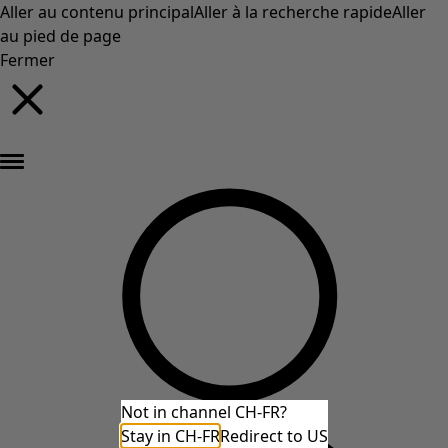
Aller au contenu principal
Aller à la recherche rapide
Aller
au pied de page
Fermer
Nouveautés : la collection d'automne haute en couleur de Gudrun »
Not in channel CH-FR?
Stay in CH-FR
Redirect to US